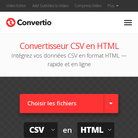
Video Editor
Add Subtitles to Video
Compress Video
Plus
Convertisseur CSV en HTML
Intégrez vos données CSV en format HTML —
rapide et en ligne
Choisir les fichiers
CSV
HTML
en