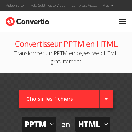
Video Editor
Add Subtitles to Video
Compress Video
Plus
Convertisseur PPTM en HTML
Transformer un PPTM en pages web HTML
gratuitement
Choisir les fichiers
PPTM
HTML
en