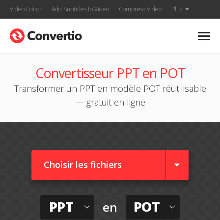
Video Editor
Add Subtitles to Video
Compress Video
Plus
Convertisseur PPT en POT
Transformer un PPT en modèle POT réutilisable
— gratuit en ligne
Choisir les fichiers
PPT
POT
en