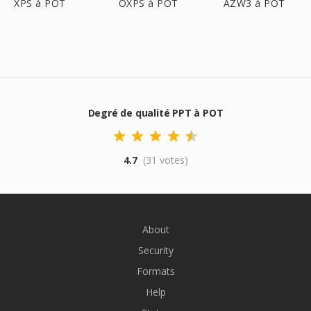
XPS à POT
OXPS à POT
AZW3 à POT
Degré de qualité PPT à POT
4.7
(31 votes)
About
Security
Formats
Help