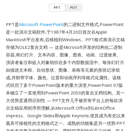
PPT
POT
PPT是
Microsoft PowerPoint
的二进制文件格式,PowerPoint
是一款演示文稿软件,于1987年4月20日首次在Apple
Macintosh平台发布,后移植到Windows。PPT格式将演示文稿
存储为OLE2复合文档 — 这是Microsoft开发的结构化二进制
容器,将幻灯片、文本内容、图像、图表、动画、过渡效果、
演讲者备注和嵌入对象组织在多个内部数据流中。每张幻灯片
由描述文本框、自动形状、图像、表格等元素的形状记录组
成,并附带字体、颜色、位置和动画序列等格式化属性。该格
式经历了多个PowerPoint版本的重大演变,PowerPoint 97版
本确立了一直使用到PowerPoint 2003的复合文档结构。其一
大优势是通用识别性 — PPT文件几乎被所有平台上的每款演
示文稿应用程序所理解,从Microsoft Office到LibreOffice
Impress、Google Slides和Apple Keynote,使其成为有史以来
最具可移植性的文档格式之一。成熟的功能集是另一优势:PPT
文件支持复杂的母版幻灯片、带时间序列的自定义动画、嵌入