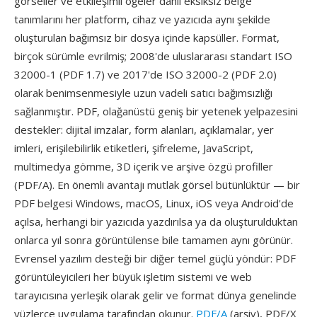
görseller ve etkileşimli öğeler dahil eksiksiz belge
tanımlarını her platform, cihaz ve yazıcıda aynı şekilde
oluşturulan bağımsız bir dosya içinde kapsüller. Format,
birçok sürümle evrilmiş; 2008'de uluslararası standart ISO
32000-1 (PDF 1.7) ve 2017'de ISO 32000-2 (PDF 2.0)
olarak benimsenmesiyle uzun vadeli satıcı bağımsızlığı
sağlanmıştır. PDF, olağanüstü geniş bir yetenek yelpazesini
destekler: dijital imzalar, form alanları, açıklamalar, yer
imleri, erişilebilirlik etiketleri, şifreleme, JavaScript,
multimedya gömme, 3D içerik ve arşive özgü profiller
(PDF/A). En önemli avantajı mutlak görsel bütünlüktür — bir
PDF belgesi Windows, macOS, Linux, iOS veya Android'de
açılsa, herhangi bir yazıcıda yazdırılsa ya da oluşturulduktan
onlarca yıl sonra görüntülense bile tamamen aynı görünür.
Evrensel yazılım desteği bir diğer temel güçlü yöndür: PDF
görüntüleyicileri her büyük işletim sistemi ve web
tarayıcısına yerleşik olarak gelir ve format dünya genelinde
yüzlerce uygulama tarafından okunur.
PDF/A
(arşiv), PDF/X