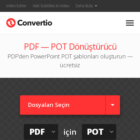
Video Editor
Add Subtitles to Video
Daha fazla
PDF — POT Dönüştürücü
PDF'den PowerPoint POT şablonları oluşturun —
ücretsiz
Dosyaları Seçin
PDF
POT
için