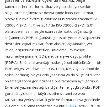
görseller ve etkileşimli öğeler dahil eksiksiz belge
tanımlarını her platform, cihaz ve yazıcıda aynı şekilde
oluşturulan bağımsız bir dosya içinde kapsüller. Format,
birçok sürümle evrilmiş; 2008'de uluslararası standart ISO
32000-1 (PDF 1.7) ve 2017'de ISO 32000-2 (PDF 2.0)
olarak benimsenmesiyle uzun vadeli satıcı bağımsızlığı
sağlanmıştır. PDF, olağanüstü geniş bir yetenek yelpazesini
destekler: dijital imzalar, form alanları, açıklamalar, yer
imleri, erişilebilirlik etiketleri, şifreleme, JavaScript,
multimedya gömme, 3D içerik ve arşive özgü profiller
(PDF/A). En önemli avantajı mutlak görsel bütünlüktür — bir
PDF belgesi Windows, macOS, Linux, iOS veya Android'de
açılsa, herhangi bir yazıcıda yazdırılsa ya da oluşturulduktan
onlarca yıl sonra görüntülense bile tamamen aynı görünür.
Evrensel yazılım desteği bir diğer temel güçlü yöndür: PDF
görüntüleyicileri her büyük işletim sistemi ve web
tarayıcısına yerleşik olarak gelir ve format dünya genelinde
yüzlerce uygulama tarafından okunur.
PDF/A
(arşiv), PDF/X