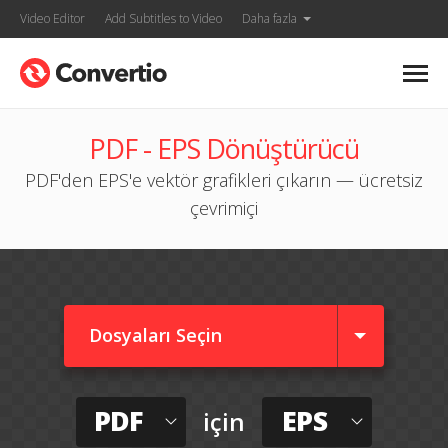
Video Editor
Add Subtitles to Video
Daha fazla
PDF - EPS Dönüştürücü
PDF'den EPS'e vektör grafikleri çıkarın — ücretsiz
çevrimiçi
Dosyaları Seçin
PDF
EPS
için