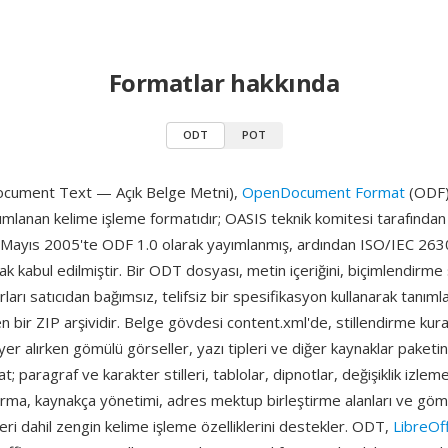
Formatlar hakkında
ODT
POT
ument Text — Açık Belge Metni),
OpenDocument Format
(ODF)
ımlanan kelime işleme formatıdır; OASIS teknik komitesi tarafından g
 1 Mayıs 2005'te ODF 1.0 olarak yayımlanmış, ardından ISO/IEC 263
ak kabul edilmiştir. Bir ODT dosyası, metin içeriğini, biçimlendirme s
arları satıcıdan bağımsız, telifsiz bir spesifikasyon kullanarak tanı
en bir ZIP arşividir. Belge gövdesi content.xml'de, stillendirme kural
yer alırken gömülü görseller, yazı tipleri ve diğer kaynaklar paketin 
t; paragraf ve karakter stilleri, tablolar, dipnotlar, değişiklik izleme
urma, kaynakça yönetimi, adres mektup birleştirme alanları ve gömü
eri dahil zengin kelime işleme özelliklerini destekler. ODT,
LibreOf