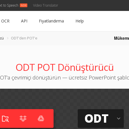
xt to Speech
Video Translator
OCR
API
Fiyatlandırma
Help
Mükem
cü
ODT'den POT'e
ODT POT Dönüştürücü
OT'a çevrimiçi dönüştürün — ücretsiz PowerPoint şablo
ODT