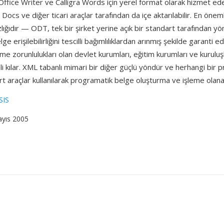
fice Writer ve Calligra Words için yerel format olarak hizmet ede
ocs ve diğer ticari araçlar tarafından da içe aktarılabilir. En öneml
zlığıdır — ODT, tek bir şirket yerine açık bir standart tarafından yön
ge erişilebilirliğini tescilli bağımlılıklardan arınmış şekilde garanti 
me zorunlulukları olan devlet kurumları, eğitim kurumları ve kuruluşl
li kılar. XML tabanlı mimari bir diğer güçlü yöndür ve herhangi bir
rt araçlar kullanılarak programatik belge oluşturma ve işleme olana
SIS
ayıs 2005