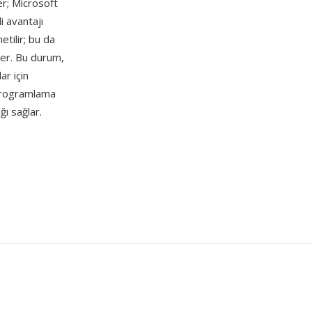
r; Microsoft
i avantajı
etilir; bu da
eder. Bu durum,
ar için
 programlama
ğı sağlar.