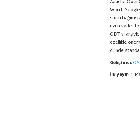
Apache OpenOf
Word, Google D
satıcı bağımsı
uzun vadeli bel
ODT'yı arşivle
özellikle önem
dilinde standa
Geliştirici
:
OA
İlk yayın
: 1 M