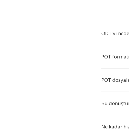
ODT'yi ned
POT formatı
POT dosyala
Bu dönüştür
Ne kadar hız