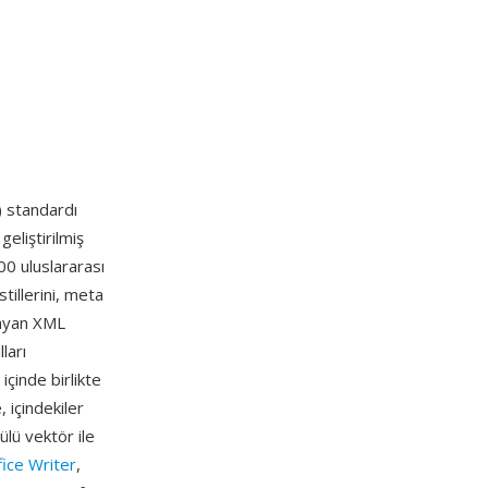
 standardı
eliştirilmiş
00 uluslararası
tillerini, meta
mlayan XML
ları
içinde birlikte
, içindekiler
lü vektör ile
fice Writer
,