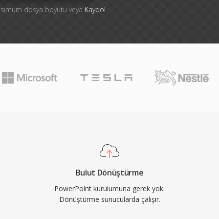
aksimum dosya boyutu veya
Kaydol
Bulut Dönüştürme
PowerPoint kurulumuna gerek yok.
Dönüştürme sunucularda çalışır.