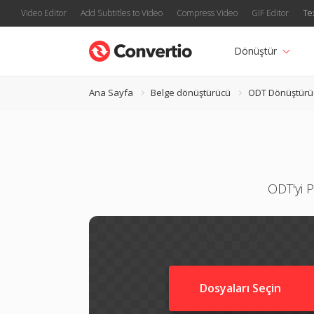
Video Editor
Add Subtitles to Video
Compress Video
GIF Editor
Te
Dönüştür
Ana Sayfa
Belge dönüştürücü
ODT Dönüştürü
ODT'yi P
Dosyaları Seçin