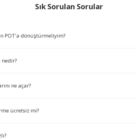
Sık Sorulan Sorular
en POT'a dönüştürmeliyim?
 nedir?
rını ne açar?
me ücretsiz mi?
lı?