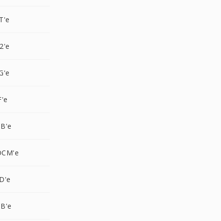
T'e
2'e
G'e
F'e
B'e
OCM'e
D'e
B'e