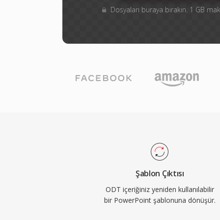
Dosyaları buraya bırakın. 1 GB m
Şablon Çıktısı
ODT içeriğiniz yeniden kullanılabilir
bir PowerPoint şablonuna dönüşür.