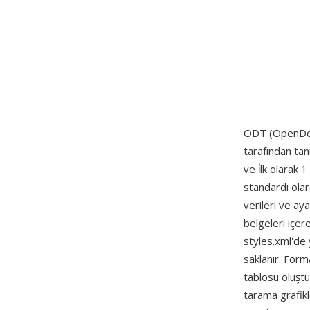
ODT (OpenDoc
tarafından tan
ve i̇lk olarak
standardı olar
verileri ve ay
belgeleri içer
styles.xml'de 
saklanır. Forma
tablosu oluşt
tarama grafikl