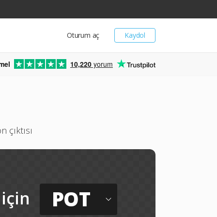
Oturum aç
Kaydol
mel
10,220
yorum
n çıktısı
POT
için