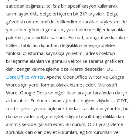
satıcıdan bağımsız, telifsiz bir spesifikasyon kullanarak
tanımlayan XML belgeleri içeren bir ZIP arşividir. Belge
gövdesi content.xml'de, stillendirme kuralları styles.xml'de
yer alırken gömülü görseller, yazı tipleri ve diğer kaynaklar
paketin içinde birlikte saklanır. Format; paragraf ve karakter
stilleri, tablolar, dipnotlar, değişiklik izleme, içindekiler
tablosu oluşturma, kaynakça yönetimi, adres mektup
birleştirme alanları ve gömülü vektör ile tarama grafikleri
dahil zengin kelime işleme özelliklerini destekler. ODT,
LibreOffice Writer
, Apache OpenOffice Writer ve Calligra
Words için yerel format olarak hizmet eder; Microsoft
Word, Google Docs ve diğer ticari araçlar tarafından da içe
aktarılabilir. En önemli avantajı satıcı bağımsızlığıdır — ODT,
tek bir şirket yerine açık bir standart tarafından yönetilir; bu
da uzun vadeli belge erişilebilirliğini tescilli bağımlılıklardan
arınmış şekilde garanti eder. Bu durum, ODT'yı arşivleme
zorunlulukları olan devlet kurumları, eğitim kurumları ve