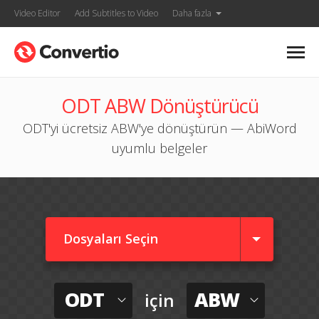
Video Editor
Add Subtitles to Video
Daha fazla
ODT ABW Dönüştürücü
ODT'yi ücretsiz ABW'ye dönüştürün — AbiWord
uyumlu belgeler
Dosyaları Seçin
ODT
ABW
için