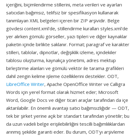
içeriğini, biçimlendirme stillerini, meta verileri ve ayarları
satıcıdan bağımsız, telifsiz bir spesifikasyon kullanarak
tanımlayan XML belgeleri içeren bir ZIP arşividir. Belge
gövdesi content.xml'de, stillendirme kuralları styles.xml'de
yer alırken gömülü görseller, yazı tipleri ve diğer kaynaklar
paketin içinde birlikte saklanır. Format; paragraf ve karakter
stilleri, tablolar, dipnotlar, değişiklik izleme, içindekiler
tablosu oluşturma, kaynakça yönetimi, adres mektup
birleştirme alanları ve gömülü vektör ile tarama grafikleri
dahil zengin kelime işleme özelliklerini destekler. ODT,
LibreOffice Writer
, Apache OpenOffice Writer ve Calligra
Words için yerel format olarak hizmet eder; Microsoft
Word, Google Docs ve diğer ticari araçlar tarafından da içe
aktarılabilir. En önemli avantajı satıcı bağımsızlığıdır — ODT,
tek bir şirket yerine açık bir standart tarafından yönetilir; bu
da uzun vadeli belge erişilebilirliğini tescilli bağımlılıklardan
arınmış şekilde garanti eder. Bu durum, ODT'yı arşivleme