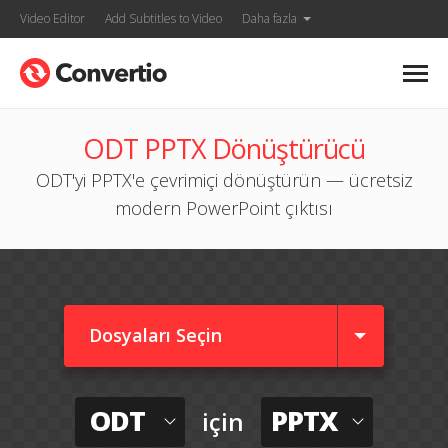
Video Editor
Add Subtitles to Video
Daha fazla
ODT PPTX Dönüştürücü
ODT'yi PPTX'e çevrimiçi dönüştürün — ücretsiz
modern PowerPoint çıktısı
Dosyaları Seçin
ODT
PPTX
için