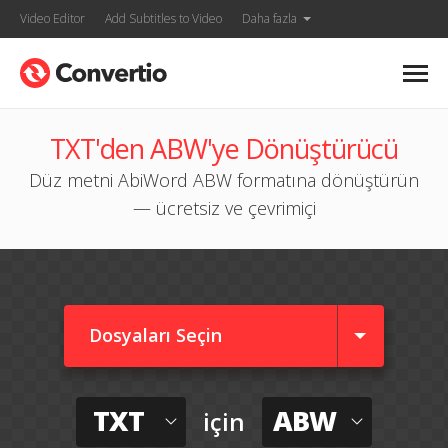
Video Editor
Add Subtitles to Video
Daha fazla
TXT'den ABW'ye Dönüştürücü
Düz metni AbiWord ABW formatına dönüştürün
— ücretsiz ve çevrimiçi
Dosyaları Seçin
TXT
ABW
için