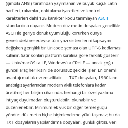
(şimdiki ANSI) tarafından yayımlanan ve büyük-küçük Latin
harfleri, rakamlar, noktalama işaretleri ve kontrol
karakterleri dahil 128 karakter kodu tanımlayan
ASCII
standardına dayanır. Modern düz metin dosyaları genellikle
ASCII ile geriye dönük uyumluluğu korurken dünya
genelindeki neredeyse tüm yazı sistemlerini kapsayan
değişken genişlikli bir Unicode şeması olan UTF-8 kodlaması
kullanır. Satır sonları platform kuralına göre farklılık gösterir
— Unix/macOS'ta LF, Windows'ta CR+LF — ancak çoğu
güncel araç her ikisini de sorunsuz şekilde işler. En önemli
avantajı mutlak evrensellikdir — TXT dosyaları, 1960'ların
anabilgisayarlarından modern akıllı telefonlara kadar
üretilmiş her bilişim cihazında, herhangi bir özel yazılıma
ihtiyaç duyulmadan oluşturulabilir, okunabilir ve
düzenlenebilir. Minimum ek yük bir diğer temel güçlü
yöndür: düz metin hiçbir biçimlendirme yükü taşımaz; bu da
TXT dosyalarını yapılandırma dosyaları, günlük çıktısı, veri