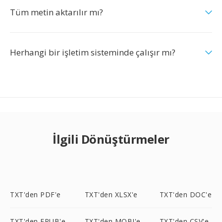
Tüm metin aktarılır mı?
Herhangi bir işletim sisteminde çalışır mı?
İlgili Dönüştürmeler
TXT'den PDF'e
TXT'den XLSX'e
TXT'den DOC'e
TXT'den EPUB'e
TXT'den MOBI'e
TXT'den CSV'e