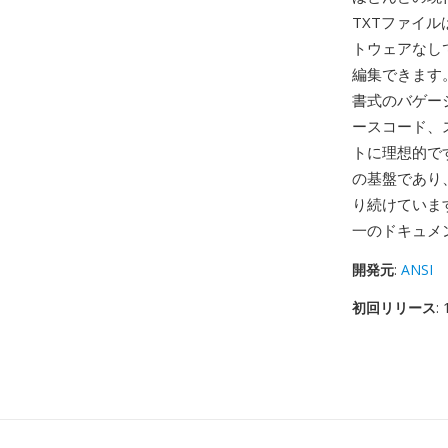
TXTファイ
トウェアなし
編集できます
書式のバゲー
ースコード、
トに理想的です
の基盤であり
り続けていま
一のドキュメ
開発元
:
ANSI
初回リリース
: