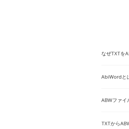
なぜTXTを
AbiWord
ABWファイ
TXTからA