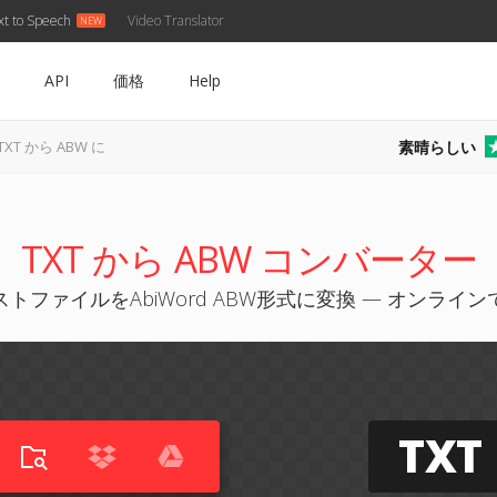
xt to Speech
Video Translator
API
価格
Help
素晴らしい
TXT から ABW に
TXT から ABW コンバーター
トファイルをAbiWord ABW形式に変換 — オンライ
TXT