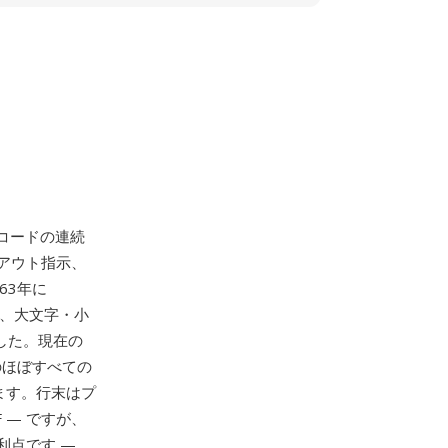
コードの連続
アウト指示、
63年に
、大文字・小
した。現在の
のほぼすべての
います。行末はプ
F — ですが、
利点です —