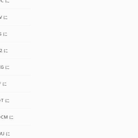
OC に
V に
S に
2 に
EG に
F に
DT に
OCM に
VU に