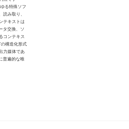
らゆる特殊ソフ
、読み取り、
ンテキストは
ータ交換、ソ
るコンテキス
などの構造化形式
出力媒体であ
に普遍的な唯