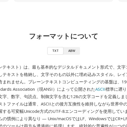
フォーマットについて
TXT
ABW
ーンテキスト）は、最も基本的なデジタルドキュメント形式で、文字
しテキストを格納し、文字そのもの以外に埋め込みスタイル、レイ
含まれません。プレーンテキストコンピューティングの基盤は、19
tandards Association（現ANSI）によって公開された
ASCII
標準に遡り
文字、数字、句読点、制御文字を含む128の文字コードを定義しま
ストファイルは通常、ASCIIとの後方互換性を維持しながら世界中
する可変幅Unicode方式のUTF-8エンコーディングを使用して
慣例により異なり — Unix/macOSではLF、WindowsではCR+L
代のツールは両方を透過的に処理します。絶対的な普遍性が一つの