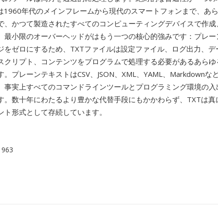
ルは1960年代のメインフレームから現代のスマートフォンまで、あ
で、かつて製造されたすべてのコンピューティングデバイスで作成
。最小限のオーバーヘッドがはもう一つの核心的強みです：プレー
ジをゼロにするため、TXTファイルは設定ファイル、ログ出力、デ
スクリプト、コンテンツをプログラムで処理する必要があるあらゆ
。プレーンテキストはCSV、JSON、XML、YAML、Markdown
、事実上すべてのコマンドラインツールとプログラミング環境の入
す。数十年にわたるより豊かな代替手段にもかかわらず、TXTは真
ント形式として存続しています。
 1963