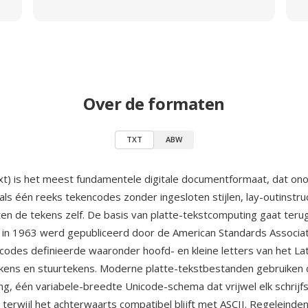
Over de formaten
TXT
ABW
xt) is het meest fundamentele digitale documentformaat, dat o
als één reeks tekencodes zonder ingesloten stijlen, lay-outinstru
en de tekens zelf. De basis van platte-tekstcomputing gaat teru
 in 1963 werd gepubliceerd door de American Standards Associati
codes definieerde waaronder hoofd- en kleine letters van het Lati
tekens en stuurtekens. Moderne platte-tekstbestanden gebruiken
g, één variabele-breedte Unicode-schema dat vrijwel elk schrij
terwijl het achterwaarts compatibel blijft met ASCII. Regeleinden