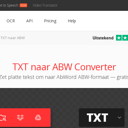
xt to Speech
Video Translator
OCR
API
Pricing
Help
Uitstekend
TXT naar ABW
TXT naar ABW Converter
Zet platte tekst om naar AbiWord ABW-formaat — grati
TXT