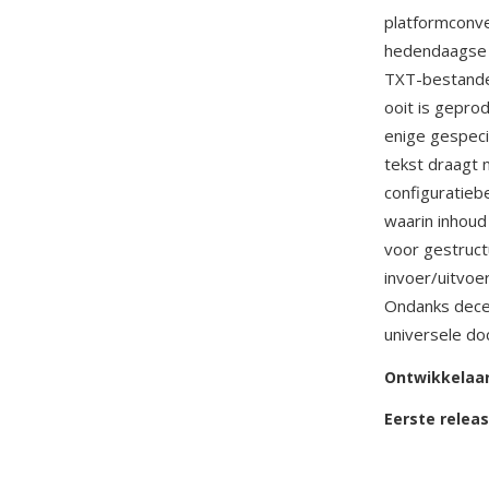
platformconv
hedendaagse t
TXT-bestande
ooit is gepro
enige gespeci
tekst draagt 
configuratieb
waarin inhoud
voor gestruct
invoer/uitvoe
Ondanks decen
universele d
Ontwikkelaa
Eerste relea