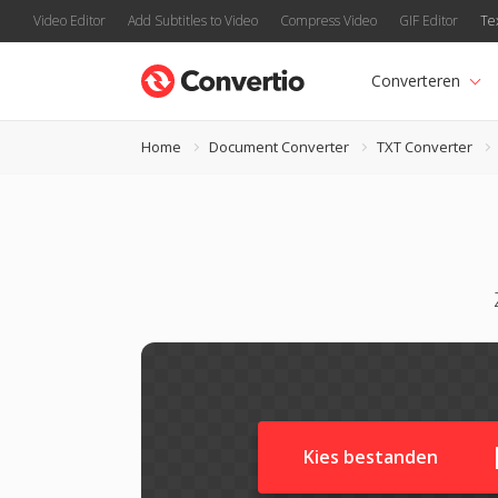
Video Editor
Add Subtitles to Video
Compress Video
GIF Editor
Te
Converteren
Home
Document Converter
TXT Converter
Kies bestanden