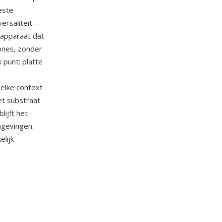
este
ersaliteit —
apparaat dat
ones, zonder
 punt: platte
 elke context
et substraat
ijft het
mgevingen.
elijk