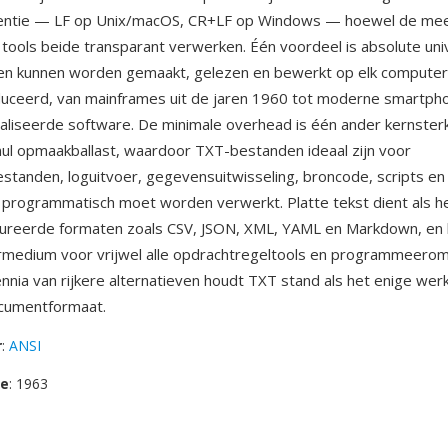
entie — LF op Unix/macOS, CR+LF op Windows — hoewel de me
ools beide transparant verwerken. Één voordeel is absolute univ
n kunnen worden gemaakt, gelezen en bewerkt op elk computer
duceerd, van mainframes uit de jaren 1960 tot moderne smartph
aliseerde software. De minimale overhead is één ander kernsterk
nul opmaakballast, waardoor TXT-bestanden ideaal zijn voor
estanden, loguitvoer, gegevensuitwisseling, broncode, scripts en
 programmatisch moet worden verwerkt. Platte tekst dient als h
ureerde formaten zoals CSV, JSON, XML, YAML en Markdown, en bl
rmedium voor vrijwel alle opdrachtregeltools en programmeero
nia van rijkere alternatieven houdt TXT stand als het enige werk
ocumentformaat.
r
:
ANSI
se
: 1963