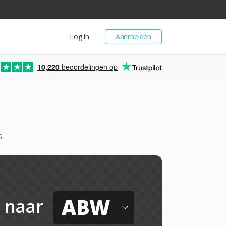
Log in
Aanmelden
10,220
beoordelingen op
s
ABW
naar