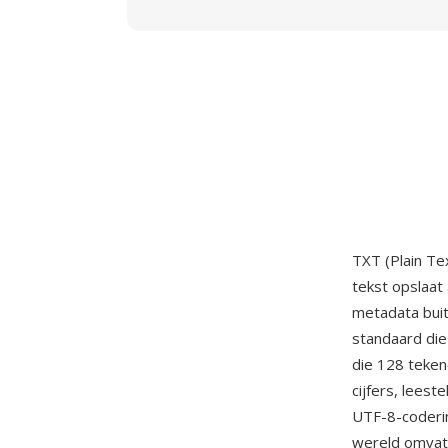
TXT (Plain Te
tekst opslaat 
metadata buit
standaard die
die 128 teken
cijfers, lees
UTF-8-coderin
wereld omvat 