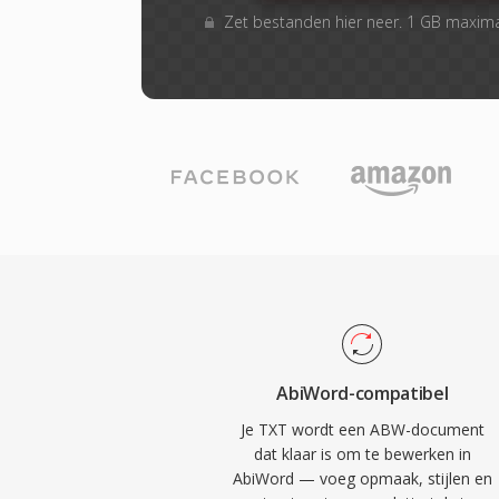
Zet bestanden hier neer. 1 GB maxim
AbiWord-compatibel
Je TXT wordt een ABW-document
dat klaar is om te bewerken in
AbiWord — voeg opmaak, stijlen en