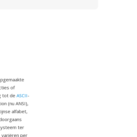
nopgemaakte
cties of
g tot de
ASCII
-
on (nu ANSI),
jnse alfabet,
 doorgaans
fsysteem ter
 variëren per