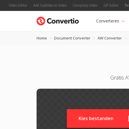
Video Editor
Add Subtitles to Video
Compress Video
GIF Editor
Te
Converteren
Home
Document Converter
AW Converter
Gratis 
Kies bestanden