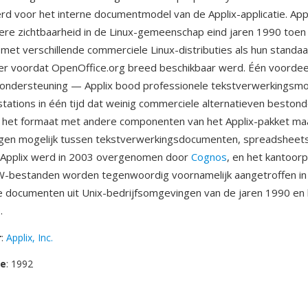
rd voor het interne documentmodel van de Applix-applicatie. Ap
ere zichtbaarheid in de Linux-gemeenschap eind jaren 1990 toen
et verschillende commerciele Linux-distributies als hun standa
r voordat OpenOffice.org breed beschikbaar werd. Één voordee
mondersteuning — Applix bood professionele tekstverwerkingsmo
tations in één tijd dat weinig commerciele alternatieven beston
n het formaat met andere componenten van het Applix-pakket ma
ngen mogelijk tussen tekstverwerkingsdocumenten, spreadsheet
. Applix werd in 2003 overgenomen door
Cognos
, en het kantoor
W-bestanden worden tegenwoordig voornamelijk aangetroffen in
 documenten uit Unix-bedrijfsomgevingen van de jaren 1990 en 
.
r
:
Applix, Inc.
se
: 1992