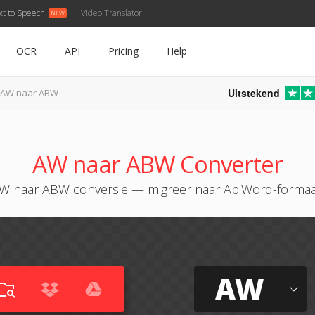
xt to Speech
Video Translator
OCR
API
Pricing
Help
Uitstekend
AW naar ABW
AW naar ABW Converter
AW naar ABW conversie — migreer naar AbiWord-formaa
AW