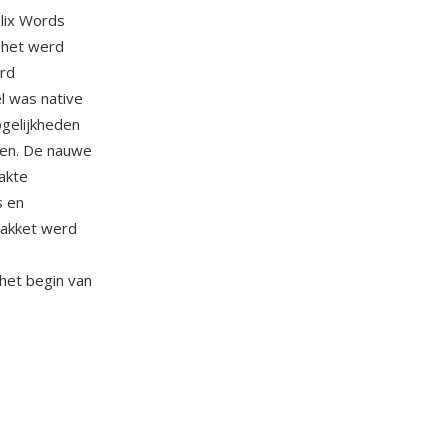
plix Words
 het werd
ard
l was native
gelijkheden
den. De nauwe
akte
s en
pakket werd
het begin van