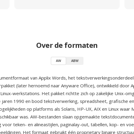
Over de formaten
AW
ABW
umentformaat van Applix Words, het tekstverwerkingsonderdeel
rpakket (later hernoemd naar Anyware Office), ontwikkeld door App
 Linux-werkstations. Het pakket richtte zich op zakelijke Unix-o
jaren 1990 en bood tekstverwerking, spreadsheet, grafische e
gelijkheden op platforms als Solaris, HP-UX, AIX en Linux waar 
beschikbaar was. AW-bestanden slaan opgemaakte tekstdocument
voor teken- en alineastijlen, paginalay-out, tabellen, kop- en vo
beeldingen. Het formaat gebruikt één proprietary binaire structuu