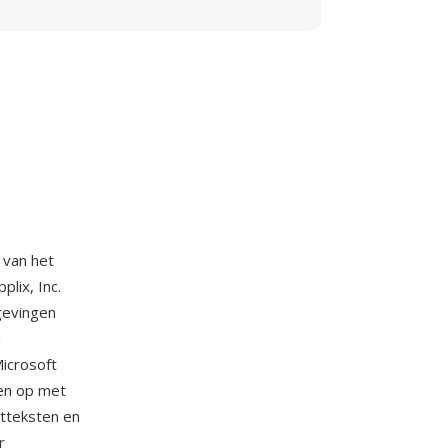
 van het
lix, Inc.
mgevingen
n
Microsoft
en op met
etteksten en
r