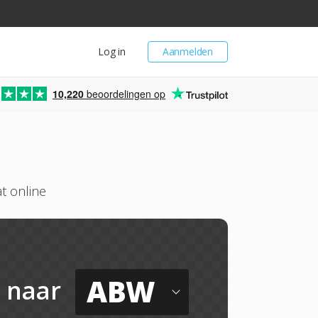
Log in
Aanmelden
10,220
beoordelingen op
t online
ABW
naar