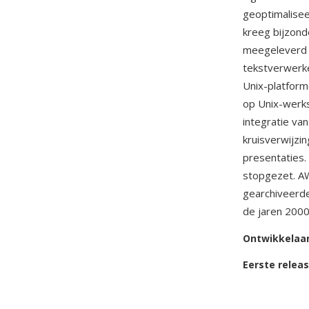
geoptimalisee
kreeg bijzond
meegeleverd m
tekstverwerke
Unix-platfor
op Unix-werks
integratie va
kruisverwijzi
presentaties
stopgezet. A
gearchiveerde
de jaren 2000
Ontwikkelaa
Eerste relea