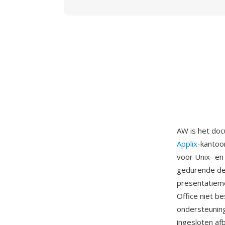
AW is het doc
Applix
-kantoo
voor Unix- en
gedurende de 
presentatiemo
Office niet 
ondersteuning 
ingesloten af