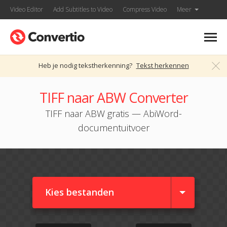
Video Editor
Add Subtitles to Video
Compress Video
Meer
Heb je nodig tekstherkenning?
Tekst herkennen
TIFF naar ABW Converter
TIFF naar ABW gratis — AbiWord-
documentuitvoer
Kies bestanden