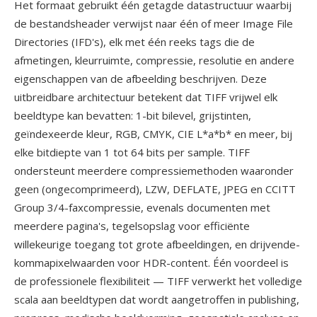
Het formaat gebruikt één getagde datastructuur waarbij
de bestandsheader verwijst naar één of meer Image File
Directories (IFD's), elk met één reeks tags die de
afmetingen, kleurruimte, compressie, resolutie en andere
eigenschappen van de afbeelding beschrijven. Deze
uitbreidbare architectuur betekent dat TIFF vrijwel elk
beeldtype kan bevatten: 1-bit bilevel, grijstinten,
geïndexeerde kleur, RGB, CMYK, CIE L*a*b* en meer, bij
elke bitdiepte van 1 tot 64 bits per sample. TIFF
ondersteunt meerdere compressiemethoden waaronder
geen (ongecomprimeerd), LZW, DEFLATE, JPEG en CCITT
Group 3/4-faxcompressie, evenals documenten met
meerdere pagina's, tegelsopslag voor efficiënte
willekeurige toegang tot grote afbeeldingen, en drijvende-
kommapixelwaarden voor HDR-content. Één voordeel is
de professionele flexibiliteit — TIFF verwerkt het volledige
scala aan beeldtypen dat wordt aangetroffen in publishing,