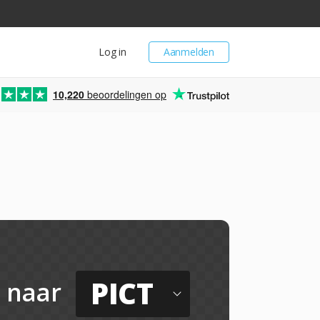
Log in
Aanmelden
10,220
beoordelingen op
PICT
naar