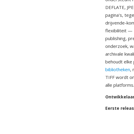
DEFLATE, JPE
pagina's, teg
drijvende-ko
flexibiliteit 
publishing, p
onderzoek, wa
archivale kwa
behoudt elke 
bibliotheken
,
TIFF wordt on
alle platforms
Ontwikkelaa
Eerste relea