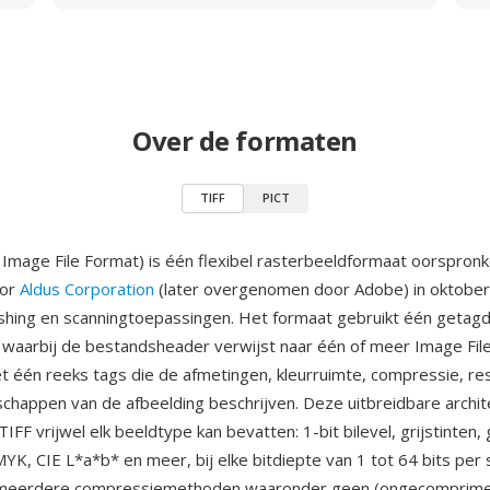
Over de formaten
TIFF
PICT
Image File Format) is één flexibel rasterbeeldformaat oorspronke
oor
Aldus Corporation
(later overgenomen door Adobe) in oktobe
shing en scanningtoepassingen. Het formaat gebruikt één getag
 waarbij de bestandsheader verwijst naar één of meer Image File
met één reeks tags die de afmetingen, kleurruimte, compressie, re
chappen van de afbeelding beschrijven. Deze uitbreidbare archit
IFF vrijwel elk beeldtype kan bevatten: 1-bit bilevel, grijstinten
MYK, CIE L*a*b* en meer, bij elke bitdiepte van 1 tot 64 bits per
meerdere compressiemethoden waaronder geen (ongecomprime