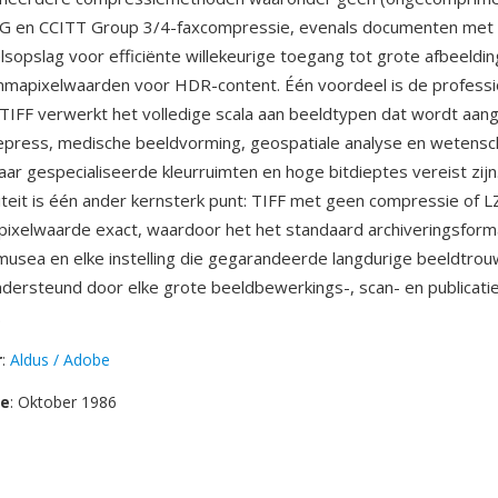
G en CCITT Group 3/4-faxcompressie, evenals documenten me
elsopslag voor efficiënte willekeurige toegang tot grote afbeeldin
mmapixelwaarden voor HDR-content. Één voordeel is de professi
— TIFF verwerkt het volledige scala aan beeldtypen dat wordt aang
repress, medische beeldvorming, geospatiale analyse en wetensc
ar gespecialiseerde kleurruimten en hoge bitdieptes vereist zijn
liteit is één ander kernsterk punt: TIFF met geen compressie o
pixelwaarde exact, waardoor het het standaard archiveringsform
 musea en elke instelling die gegarandeerde langdurige beeldtrou
dersteund door elke grote beeldbewerkings-, scan- en publicatie
.
r
:
Aldus / Adobe
se
: Oktober 1986