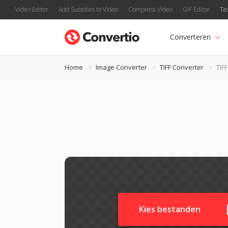
Video Editor
Add Subtitles to Video
Compress Video
GIF Editor
Te
Converteren
Home
Image Converter
TIFF Converter
TIF
Kies bestanden