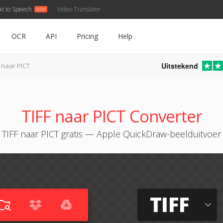
xt to Speech
Video Translator
OCR
API
Pricing
Help
Uitstekend
F naar PICT
TIFF naar PICT Converter
TIFF naar PICT gratis — Apple QuickDraw-beelduitvoer
TIFF