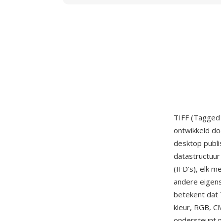
TIFF (Tagged 
ontwikkeld d
desktop publi
datastructuur
(IFD's), elk 
andere eigens
betekent dat T
kleur, RGB, C
ondersteunt 