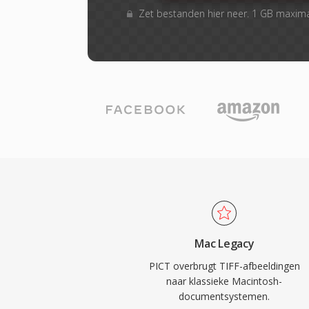
Zet bestanden hier neer. 1 GB maxim
Mac Legacy
PICT overbrugt TIFF-afbeeldingen
naar klassieke Macintosh-
documentsystemen.