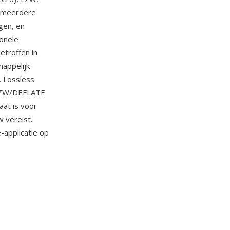
t meerdere
gen, en
onele
etroffen in
happelijk
. Lossless
f LZW/DEFLATE
aat is voor
w vereist.
-applicatie op