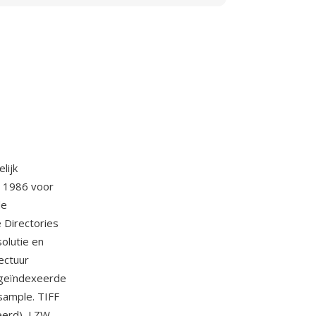
lijk
r 1986 voor
de
 Directories
solutie en
ectuur
, geïndexeerde
 sample. TIFF
erd), LZW,