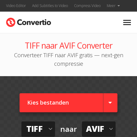
Video Editor
Add Subtitles to Video
Compress Video
Meer
TIFF naar AVIF Converter
Converteer TIFF naar AVIF gratis — next-gen
compressie
Kies bestanden
TIFF
AVIF
naar