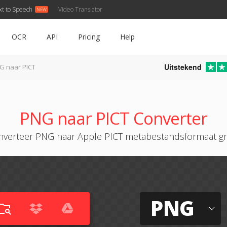
xt to Speech
Video Translator
OCR
API
Pricing
Help
Uitstekend
G naar PICT
PNG naar PICT Converter
verteer PNG naar Apple PICT metabestandsformaat gr
PNG