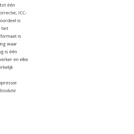
 tot één
rrectie, ICC-
oordeel is
 het
formaat is
ing waar
ng is één
erker en elke
kelijk
mpressie
absolute