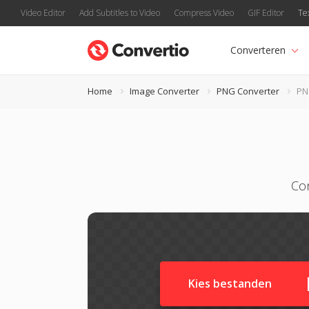
Video Editor
Add Subtitles to Video
Compress Video
GIF Editor
Te
Converteren
Home
Image Converter
PNG Converter
PN
Con
Kies bestanden