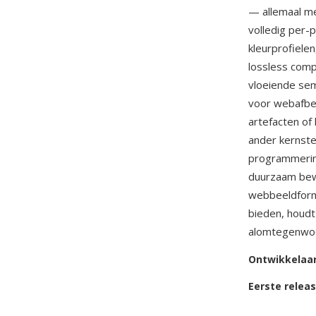
— allemaal me
volledig per-
kleurprofiele
lossless comp
vloeiende sem
voor webafbee
artefacten of
ander kernste
programmering
duurzaam bewe
webbeeldform
bieden, houdt
alomtegenwoo
Ontwikkelaa
Eerste relea