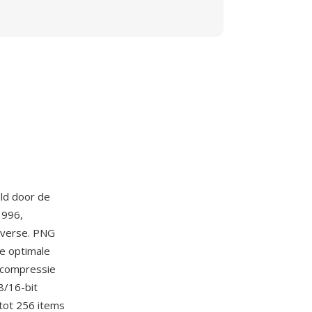
ld door de
1996,
overse. PNG
de optimale
-compressie
8/16-bit
 tot 256 items