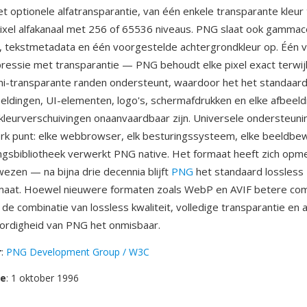
t optionele alfatransparantie, van één enkele transparante kleur
pixel alfakanaal met 256 of 65536 niveaus. PNG slaat ook gammaco
n, tekstmetadata en één voorgestelde achtergrondkleur op. Één v
ressie met transparantie — PNG behoudt elke pixel exact terwijl
i-transparante randen ondersteunt, waardoor het het standaard
ldingen, UI-elementen, logo's, schermafdrukken en elke afbeeld
 kleurverschuivingen onaanvaardbaar zijn. Universele ondersteuni
rk punt: elke webbrowser, elk besturingssysteem, elke beeldbew
sbibliotheek verwerkt PNG native. Het formaat heeft zich opmer
zen — na bijna drie decennia blijft
PNG
het standaard lossless
aat. Hoewel nieuwere formaten zoals WebP en AVIF betere co
 de combinatie van lossless kwaliteit, volledige transparantie en 
rdigheid van PNG het onmisbaar.
r
:
PNG Development Group / W3C
se
: 1 oktober 1996