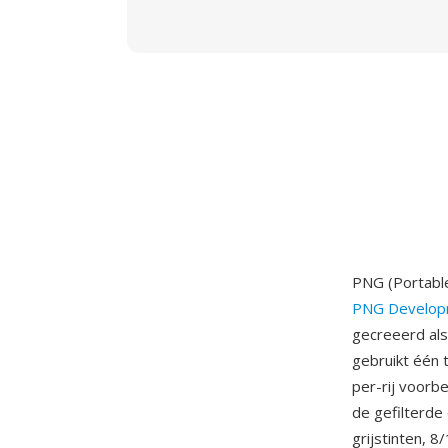
PNG (Portable
PNG Develop
gecreeerd als
gebruikt één 
per-rij voorb
de gefilterde
grijstinten, 8