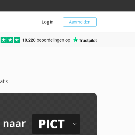
Log in
Aanmelden
10,220
beoordelingen op
atis
PICT
naar