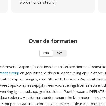
worden ondersteund)
Over de formaten
PNG
PICT
 Network Graphics) is één lossless rasterbeeldformaat ontwikke
ment Group
en gepubliceerd als W3C-aanbeveling op 1 oktober 
 patentvrije vervanging voor GIF na de Unisys LZW-patentcontr
tweetraps compressiepijplijn: één voorspellingsfilter selecteert 
ewerking (geen, sub, up, gemiddelde of Paeth), waarna DEFLATE
 data codeert. Het formaat ondersteunt rijke kleurmodi — 1/2/4/
/16-bit per kanaal true color, en geïndexeerde kleur met paletten