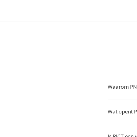
Waarom PNG
Wat opent 
Is PICT een 