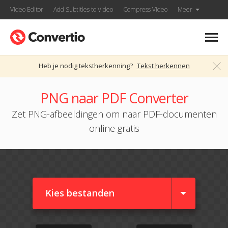
Video Editor
Add Subtitles to Video
Compress Video
Meer
Heb je nodig tekstherkenning?
Tekst herkennen
PNG naar PDF Converter
Zet PNG-afbeeldingen om naar PDF-documenten
online gratis
Kies bestanden