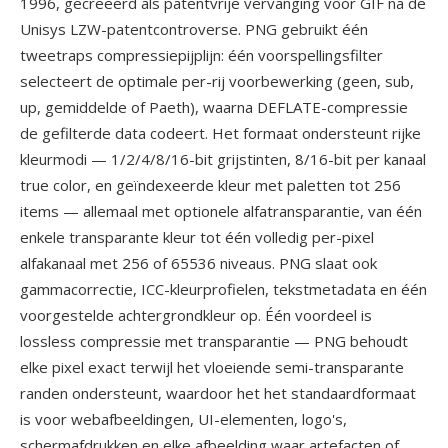
1996, gecreeerd als patentvrije vervanging voor GIF na de
Unisys LZW-patentcontroverse. PNG gebruikt één
tweetraps compressiepijplijn: één voorspellingsfilter
selecteert de optimale per-rij voorbewerking (geen, sub,
up, gemiddelde of Paeth), waarna DEFLATE-compressie
de gefilterde data codeert. Het formaat ondersteunt rijke
kleurmodi — 1/2/4/8/16-bit grijstinten, 8/16-bit per kanaal
true color, en geïndexeerde kleur met paletten tot 256
items — allemaal met optionele alfatransparantie, van één
enkele transparante kleur tot één volledig per-pixel
alfakanaal met 256 of 65536 niveaus. PNG slaat ook
gammacorrectie, ICC-kleurprofielen, tekstmetadata en één
voorgestelde achtergrondkleur op. Één voordeel is
lossless compressie met transparantie — PNG behoudt
elke pixel exact terwijl het vloeiende semi-transparante
randen ondersteunt, waardoor het het standaardformaat
is voor webafbeeldingen, UI-elementen, logo's,
schermafdrukken en elke afbeelding waar artefacten of