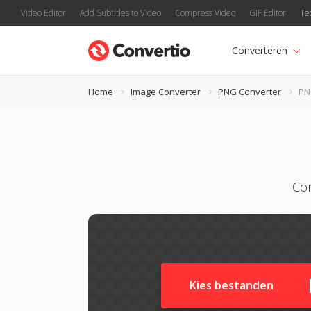
Video Editor
Add Subtitles to Video
Compress Video
GIF Editor
Te
Converteren
Home
Image Converter
PNG Converter
PN
Con
Kies bestanden