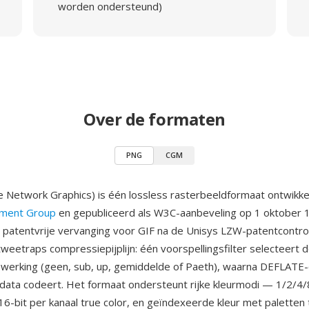
worden ondersteund)
Over de formaten
PNG
CGM
 Network Graphics) is één lossless rasterbeeldformaat ontwikke
ment Group
en gepubliceerd als W3C-aanbeveling op 1 oktober 
 patentvrije vervanging voor GIF na de Unisys LZW-patentcontr
tweetraps compressiepijplijn: één voorspellingsfilter selecteert 
ewerking (geen, sub, up, gemiddelde of Paeth), waarna DEFLATE
 data codeert. Het formaat ondersteunt rijke kleurmodi — 1/2/4/
/16-bit per kanaal true color, en geïndexeerde kleur met paletten