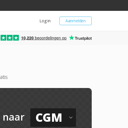
Log in
Aanmelden
10,220
beoordelingen op
atis
CGM
naar