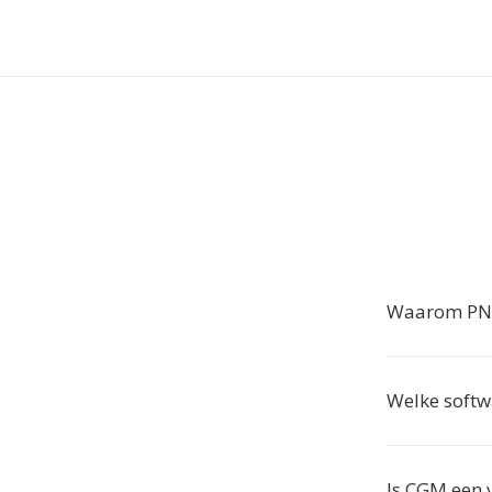
Waarom PNG
Welke softw
Is CGM een 