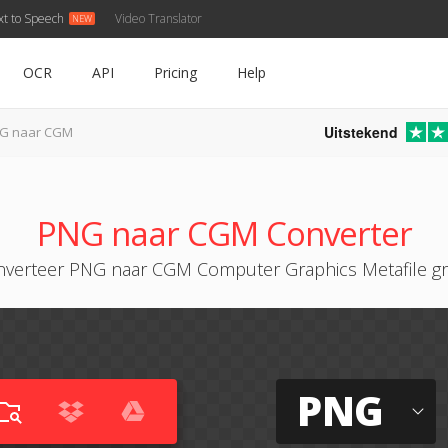
xt to Speech
Video Translator
OCR
API
Pricing
Help
Uitstekend
G naar CGM
PNG naar CGM Converter
verteer PNG naar CGM Computer Graphics Metafile gr
PNG