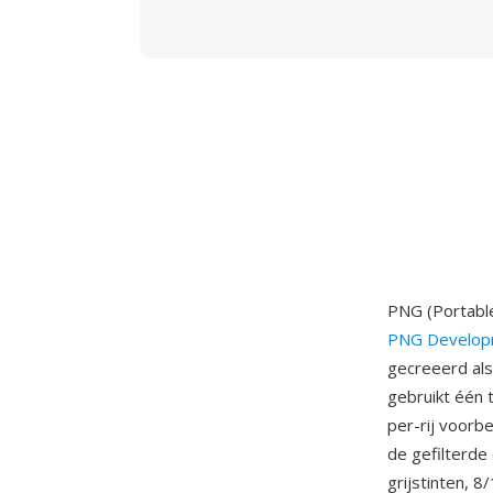
PNG (Portable
PNG Develop
gecreeerd als
gebruikt één 
per-rij voorb
de gefilterde
grijstinten, 8