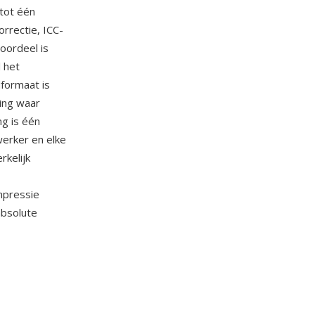
 tot één
rrectie, ICC-
oordeel is
 het
formaat is
ing waar
ng is één
erker en elke
kelijk
mpressie
absolute