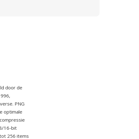
ld door de
1996,
overse. PNG
de optimale
-compressie
8/16-bit
 tot 256 items