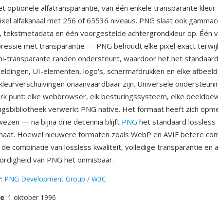
t optionele alfatransparantie, van één enkele transparante kleur
pixel alfakanaal met 256 of 65536 niveaus. PNG slaat ook gammaco
n, tekstmetadata en één voorgestelde achtergrondkleur op. Één v
ressie met transparantie — PNG behoudt elke pixel exact terwijl
i-transparante randen ondersteunt, waardoor het het standaard
ldingen, UI-elementen, logo's, schermafdrukken en elke afbeeld
 kleurverschuivingen onaanvaardbaar zijn. Universele ondersteuni
rk punt: elke webbrowser, elk besturingssysteem, elke beeldbew
sbibliotheek verwerkt PNG native. Het formaat heeft zich opmer
zen — na bijna drie decennia blijft
PNG
het standaard lossless
aat. Hoewel nieuwere formaten zoals WebP en AVIF betere co
 de combinatie van lossless kwaliteit, volledige transparantie en 
rdigheid van PNG het onmisbaar.
r
:
PNG Development Group / W3C
se
: 1 oktober 1996