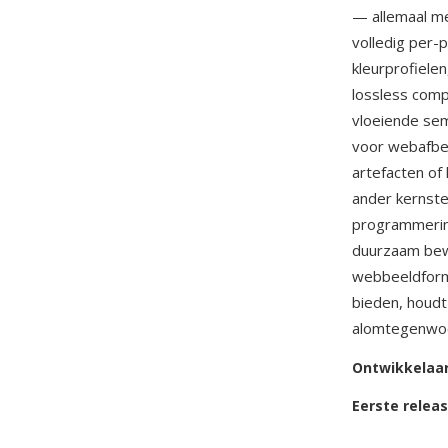
— allemaal me
volledig per-
kleurprofiele
lossless comp
vloeiende sem
voor webafbee
artefacten of
ander kernste
programmering
duurzaam bewe
webbeeldform
bieden, houdt
alomtegenwoo
Ontwikkelaa
Eerste relea