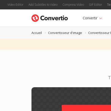
Video Editor
Add Subtitles to Video
Compress Video
GIF Editor
Te
Convertir
Accueil
Convertisseur d'image
Convertisseur
T