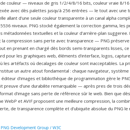
de couleur — niveaux de gris 1/2/4/8/16 bits, couleur vraie 8/16 
dexée avec dès palettes jusqu'à 256 entrées — le tout avec une 
lle allant d'une seule couleur transparente à un canal alpha compl
5536 niveaux. PNG stocké également la correction gamma, les pr
les métadonnées textuelles et la couleur d'arrière-plan suggeree. 
t la compression sans perte avec transparence — PNG préserve 
tout en prenant en chargé dès bords semi-transparents lisses, ce q
rd pour les graphiques web, éléments d'interface, logos, capture
ù les artéfacts où decalages de couleur sont inacceptables. La pr
onstitue un autre atout fondamental : chaque navigateur, système
n, éditeur d'images et bibliothèque de programmation gère le PN
ait preuve d'une durabilite remarquable — après pres de trois déc
format d'image sans perte de référence sûr le web. Bien que dès
e WebP et AVIF proposent une meilleure compression, la combi
perte, de transparence complète et d'ubiquite absolue du PNG le
.
:
PNG Development Group / W3C