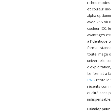
riches modes 
et couleur in
alpha optionne
avec 256 où 6
couleur ICC, 
avantages es
à l'identique 
format standa
toute image o
universelle c
d'exploitatio
Le format a f
PNG
reste le 
récents comm
qualité sans 
indispensable
Développeur