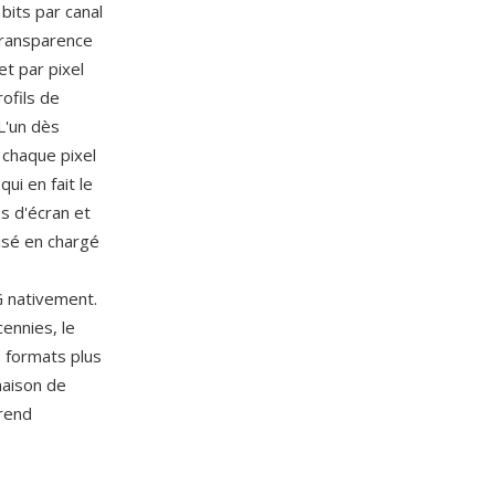
bits par canal
transparence
et par pixel
ofils de
L'un dès
chaque pixel
ui en fait le
s d'écran et
isé en chargé
G nativement.
ennies, le
 formats plus
naison de
 rend