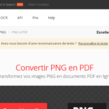
xt to Speech
Video Translator
OCR
API
Prix
Help
Excelle
 PNG
PNG à PDF
Avez-vous besoin d'une reconnaissance de texte ?
Reconnaître le texte
Convertir PNG en PDF
ransformez vos images PNG en documents PDF en lig