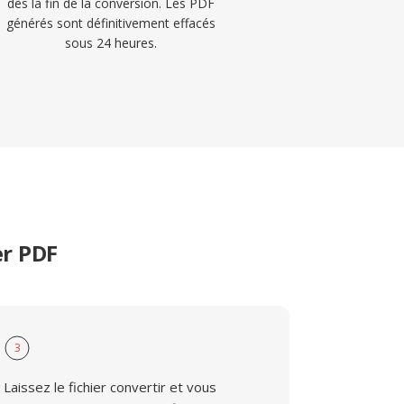
dès la fin de la conversion. Les PDF
générés sont définitivement effacés
sous 24 heures.
er PDF
3
Laissez le fichier convertir et vous