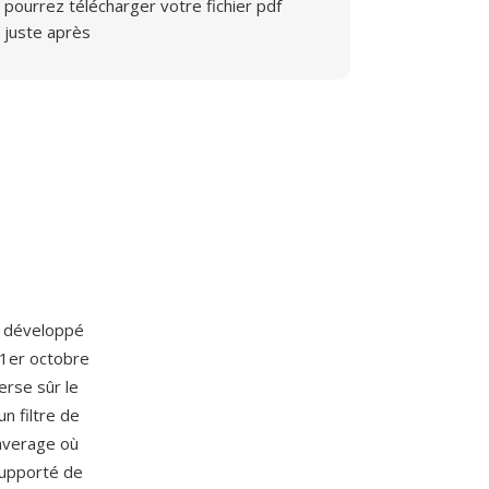
pourrez télécharger votre fichier pdf
juste après
e développé
 1er octobre
rse sûr le
n filtre de
 average où
supporté de