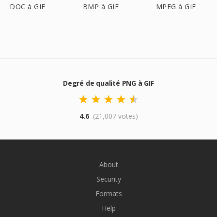
DOC à GIF
BMP à GIF
MPEG à GIF
Degré de qualité PNG à GIF
4.6
(21,007 votes)
About
Security
Formats
Help