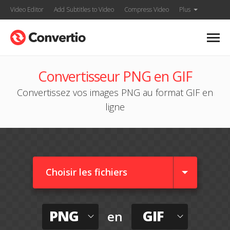
Video Editor
Add Subtitles to Video
Compress Video
Plus
Convertisseur PNG en GIF
Convertissez vos images PNG au format GIF en
ligne
Choisir les fichiers
PNG
GIF
en