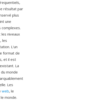
frequentiels,
e résultat par
onservé plus
int une
es complexes.
t les niveaux
, les
ation. L'un
le format de
 et il est
existant. La
es du monde
marquablement
lle. Les
e
web
, le
s le monde.