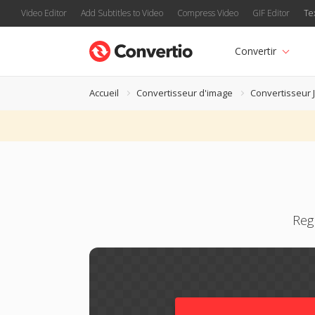
Video Editor
Add Subtitles to Video
Compress Video
GIF Editor
Te
Convertir
Accueil
Convertisseur d'image
Convertisseur 
Reg