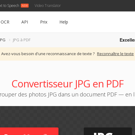
xt to Speech
Video Translator
OCR
API
Prix
Help
Excelle
JPG
JPG à PDF
Avez-vous besoin d'une reconnaissance de texte ?
Reconnaître le texte
Convertisseur JPG en PDF
rouper des photos JPG dans un document PDF — en l