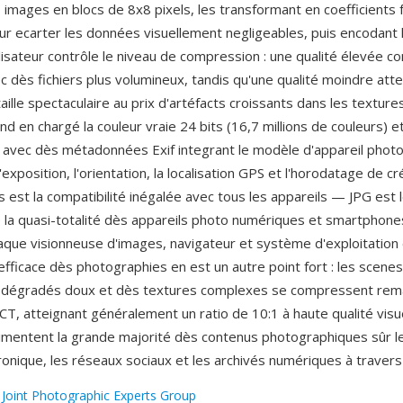
 images en blocs de 8x8 pixels, les transformant en coefficients 
our ecarter les données visuellement negligeables, puis encodant l
ilisateur contrôle le niveau de compression : une qualité élevée c
c dès fichiers plus volumineux, tandis qu'une qualité moindre atte
aille spectaculaire au prix d'artéfacts croissants dans les textur
d en chargé la couleur vraie 24 bits (16,7 millions de couleurs) e
s, avec dès métadonnées Exif integrant le modèle d'appareil photo
xposition, l'orientation, la localisation GPS et l'horodatage de cré
 est la compatibilité inégalée avec tous les appareils — JPG est 
e la quasi-totalité dès appareils photo numériques et smartphones,
haque visionneuse d'images, navigateur et système d'exploitation 
fficace dès photographies en est un autre point fort : les scen
s dégradés doux et dès textures complexes se compressent re
CT, atteignant généralement un ratio de 10:1 à haute qualité visue
imentent la grande majorité dès contenus photographiques sûr l
tronique, les réseaux sociaux et les archivés numériques à traver
:
Joint Photographic Experts Group