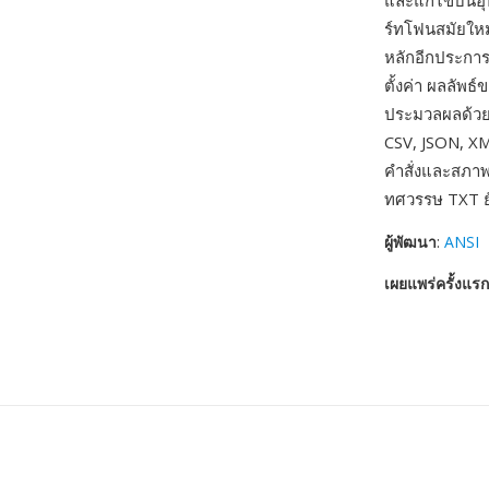
และแก้ไขบนอุป
ร์ทโฟนสมัยใหม่
หลักอีกประกา
ตั้งค่า ผลลัพธ
ประมวลผลด้วย
CSV, JSON, XM
คำสั่งและสภา
ทศวรรษ TXT ยั
ผู้พัฒนา
:
ANSI
เผยแพร่ครั้งแรก