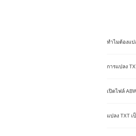
ทำไมต้องแป
การแปลง TX
เปิดไฟล์ AB
แปลง TXT เป