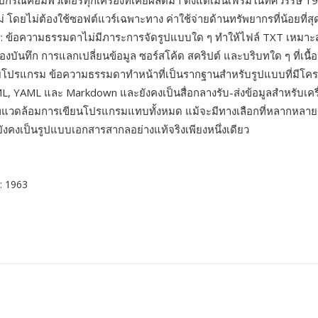
กรณ์คอมพิวเตอร์ทุกเครื่องที่เคยผลิตมา ตั้งแต่เมนเฟรมในทศวรรษ 1
 โดยไม่ต้องใช้ซอฟต์แวร์เฉพาะทาง ค่าใช้จ่ายด้านทรัพยากรที่น้อยที่สุ
ร: ข้อความธรรมดาไม่มีภาระการจัดรูปแบบใด ๆ ทำให้ไฟล์ TXT เหมาะ
์ของบันทึก การแลกเปลี่ยนข้อมูล ซอร์สโค้ด สคริปต์ และบริบทใด ๆ ที่เนื้
โปรแกรม ข้อความธรรมดาทำหน้าที่เป็นรากฐานสำหรับรูปแบบที่มีโครง
L, YAML และ Markdown และยังคงเป็นสื่อกลางรับ-ส่งข้อมูลสำหรับเครื
พแวดล้อมการเขียนโปรแกรมแทบทั้งหมด แม้จะมีทางเลือกที่หลากหลา
งคงเป็นรูปแบบเอกสารสากลอย่างแท้จริงเพียงหนึ่งเดียว
: 1963