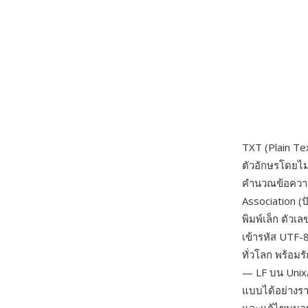
TXT (Plain Tex
ตัวอักษรโดยไม
คำนวณข้อควา
Association (ป
พิมพ์เล็ก ตัว
เข้ารหัส UTF-
ทั่วโลก พร้อม
— LF บน Unix/
แบบได้อย่างรา