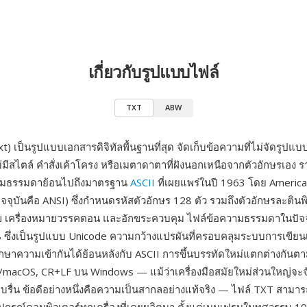
เกี่ยวกับรูปแบบไฟล์
TXT
ABW
t) เป็นรูปแบบเอกสารดิจิทัลพื้นฐานที่สุด จัดเก็บข้อความที่ไม่จัดรูปแบ
่มีสไตล์ คำสั่งเค้าโครง หรือเมตาดาตาที่ฝังนอกเหนือจากตัวอักษรเอง
มธรรมดาย้อนไปถึงมาตรฐาน
ASCII
ที่เผยแพร่ในปี 1963 โดย Americ
ัจจุบันคือ ANSI) ซึ่งกำหนดรหัสตัวอักษร 128 ตัว รวมถึงตัวอักษรละติน
เลข เครื่องหมายวรรคตอน และอักขระควบคุม ไฟล์ข้อความธรรมดาในปัจจ
8 ซึ่งเป็นรูปแบบ Unicode ความกว้างแปรผันที่ครอบคลุมระบบการเขีย
รักษาความเข้ากันได้ย้อนหลังกับ ASCII การขึ้นบรรทัดใหม่แตกต่างกั
macOS, CR+LF บน Windows — แม้ว่าเครื่องมือสมัยใหม่ส่วนใหญ่จะจ
บรื่น ข้อดีอย่างหนึ่งคือความเป็นสากลอย่างแท้จริง — ไฟล์ TXT สามาร