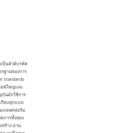
บเป็นลำดับรหัส
 รากฐานของการ
an Standards
พิมพ์ใหญ่และ
ุบันมักใช้การ
นเกือบทุกแบบ
นตามแพลตฟอร์ม
ัดการทั้งสอง
ถสร้าง อ่าน