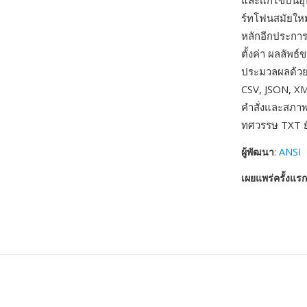
และแก้ไขบนอุป
ร์ทโฟนสมัยใหม่
หลักอีกประกา
ตั้งค่า ผลลัพธ
ประมวลผลด้วย
CSV, JSON, XM
คำสั่งและสภา
ทศวรรษ TXT ยั
ผู้พัฒนา
:
ANSI
เผยแพร่ครั้งแรก