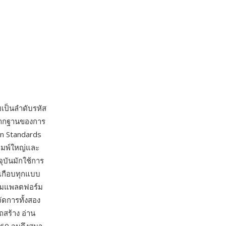
บเป็นลำดับรหัส
 รากฐานของการ
an Standards
พิมพ์ใหญ่และ
ุบันมักใช้การ
นเกือบทุกแบบ
นตามแพลตฟอร์ม
ัดการทั้งสอง
ถสร้าง อ่าน