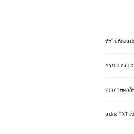
ทำไมต้องแปล
การแปลง TXT
คุณภาพผลลัพ
แปลง TXT เป