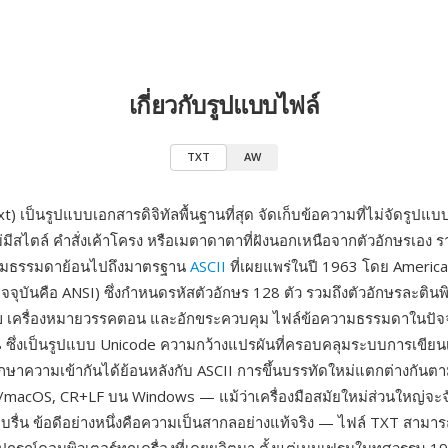
เกี่ยวกับรูปแบบไฟล์
TXT
AW
t) เป็นรูปแบบเอกสารดิจิทัลพื้นฐานที่สุด จัดเก็บข้อความที่ไม่จัดรูปแบ
่มีสไตล์ คำสั่งเค้าโครง หรือเมตาดาตาที่ฝังนอกเหนือจากตัวอักษรเอง
มธรรมดาย้อนไปถึงมาตรฐาน
ASCII
ที่เผยแพร่ในปี 1963 โดย Americ
ัจจุบันคือ ANSI) ซึ่งกำหนดรหัสตัวอักษร 128 ตัว รวมถึงตัวอักษรละติน
เลข เครื่องหมายวรรคตอน และอักขระควบคุม ไฟล์ข้อความธรรมดาในปัจจ
8 ซึ่งเป็นรูปแบบ Unicode ความกว้างแปรผันที่ครอบคลุมระบบการเขีย
รักษาความเข้ากันได้ย้อนหลังกับ ASCII การขึ้นบรรทัดใหม่แตกต่างกั
macOS, CR+LF บน Windows — แม้ว่าเครื่องมือสมัยใหม่ส่วนใหญ่จะจ
บรื่น ข้อดีอย่างหนึ่งคือความเป็นสากลอย่างแท้จริง — ไฟล์ TXT สามาร