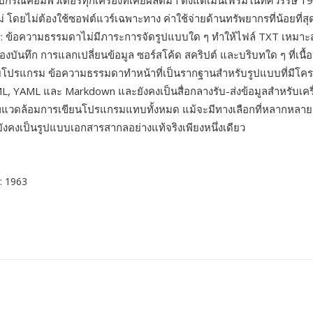
กรณ์คอมพิวเตอร์ทุกเครื่องที่เคยผลิตมา ตั้งแต่เมนเฟรมในทศวรรษ 1
 โดยไม่ต้องใช้ซอฟต์แวร์เฉพาะทาง ค่าใช้จ่ายด้านทรัพยากรที่น้อยที่สุ
ร: ข้อความธรรมดาไม่มีภาระการจัดรูปแบบใด ๆ ทำให้ไฟล์ TXT เหมาะ
์ของบันทึก การแลกเปลี่ยนข้อมูล ซอร์สโค้ด สคริปต์ และบริบทใด ๆ ที่เนื้
โปรแกรม ข้อความธรรมดาทำหน้าที่เป็นรากฐานสำหรับรูปแบบที่มีโครง
L, YAML และ Markdown และยังคงเป็นสื่อกลางรับ-ส่งข้อมูลสำหรับเครื
พแวดล้อมการเขียนโปรแกรมแทบทั้งหมด แม้จะมีทางเลือกที่หลากหลา
งคงเป็นรูปแบบเอกสารสากลอย่างแท้จริงเพียงหนึ่งเดียว
: 1963