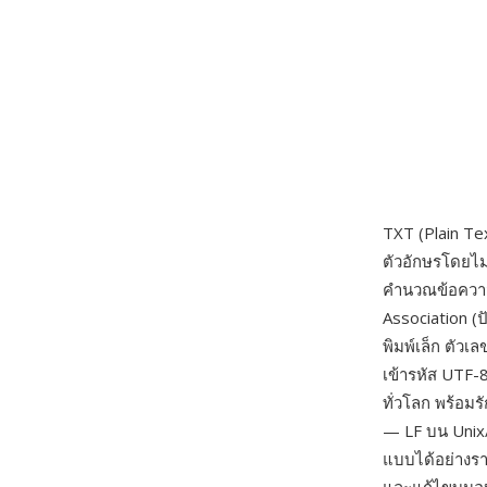
TXT (Plain Tex
ตัวอักษรโดยไม
คำนวณข้อควา
Association (ป
พิมพ์เล็ก ตัว
เข้ารหัส UTF-
ทั่วโลก พร้อม
— LF บน Unix/
แบบได้อย่างรา