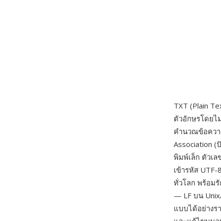
TXT (Plain Tex
ตัวอักษรโดยไม
คำนวณข้อควา
Association (ป
พิมพ์เล็ก ตัว
เข้ารหัส UTF-
ทั่วโลก พร้อม
— LF บน Unix/
แบบได้อย่างรา