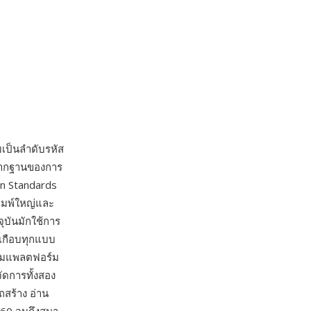
บเป็นลำดับรหัส
 รากฐานของการ
an Standards
พิมพ์ใหญ่และ
ุบันมักใช้การ
นเกือบทุกแบบ
นตามแพลตฟอร์ม
ัดการทั้งสอง
ถสร้าง อ่าน