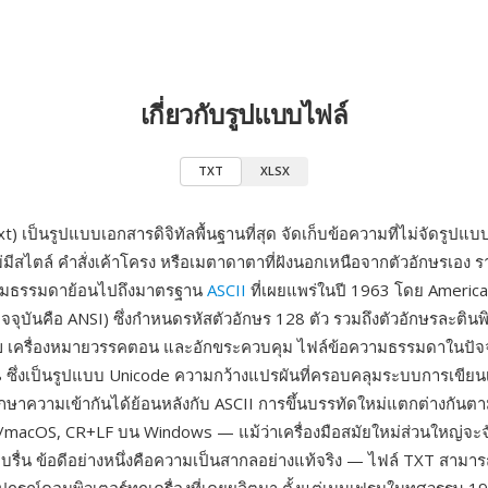
เกี่ยวกับรูปแบบไฟล์
TXT
XLSX
t) เป็นรูปแบบเอกสารดิจิทัลพื้นฐานที่สุด จัดเก็บข้อความที่ไม่จัดรูปแบ
่มีสไตล์ คำสั่งเค้าโครง หรือเมตาดาตาที่ฝังนอกเหนือจากตัวอักษรเอง
มธรรมดาย้อนไปถึงมาตรฐาน
ASCII
ที่เผยแพร่ในปี 1963 โดย Americ
ัจจุบันคือ ANSI) ซึ่งกำหนดรหัสตัวอักษร 128 ตัว รวมถึงตัวอักษรละติน
เลข เครื่องหมายวรรคตอน และอักขระควบคุม ไฟล์ข้อความธรรมดาในปัจจ
8 ซึ่งเป็นรูปแบบ Unicode ความกว้างแปรผันที่ครอบคลุมระบบการเขีย
รักษาความเข้ากันได้ย้อนหลังกับ ASCII การขึ้นบรรทัดใหม่แตกต่างกั
macOS, CR+LF บน Windows — แม้ว่าเครื่องมือสมัยใหม่ส่วนใหญ่จะจ
บรื่น ข้อดีอย่างหนึ่งคือความเป็นสากลอย่างแท้จริง — ไฟล์ TXT สามาร