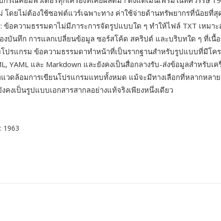
กรณ์คอมพิวเตอร์ทุกเครื่องที่เคยผลิตมา ตั้งแต่เมนเฟรมในทศวรรษ 1
 โดยไม่ต้องใช้ซอฟต์แวร์เฉพาะทาง ค่าใช้จ่ายด้านทรัพยากรที่น้อยที่สุ
ร: ข้อความธรรมดาไม่มีภาระการจัดรูปแบบใด ๆ ทำให้ไฟล์ TXT เหมาะ
์ของบันทึก การแลกเปลี่ยนข้อมูล ซอร์สโค้ด สคริปต์ และบริบทใด ๆ ที่เนื้
โปรแกรม ข้อความธรรมดาทำหน้าที่เป็นรากฐานสำหรับรูปแบบที่มีโครง
L, YAML และ Markdown และยังคงเป็นสื่อกลางรับ-ส่งข้อมูลสำหรับเครื
พแวดล้อมการเขียนโปรแกรมแทบทั้งหมด แม้จะมีทางเลือกที่หลากหลา
งคงเป็นรูปแบบเอกสารสากลอย่างแท้จริงเพียงหนึ่งเดียว
: 1963