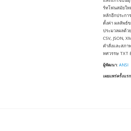
และแก้ไขบนอุป
ร์ทโฟนสมัยใหม่
หลักอีกประกา
ตั้งค่า ผลลัพธ
ประมวลผลด้วย
CSV, JSON, XM
คำสั่งและสภา
ทศวรรษ TXT ยั
ผู้พัฒนา
:
ANSI
เผยแพร่ครั้งแรก