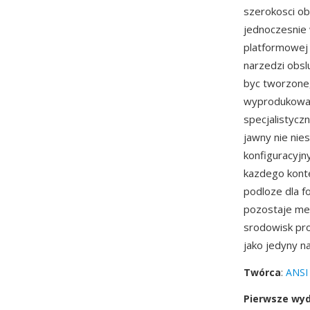
szerokosci ob
jednoczesnie 
platformowej
narzedzi obsl
byc tworzone
wyprodukowano
specjalistycz
jawny nie nies
konfiguracyjn
kazdego konte
podloze dla f
pozostaje med
srodowisk pro
jako jedyny 
Twórca
:
ANSI
Pierwsze wy