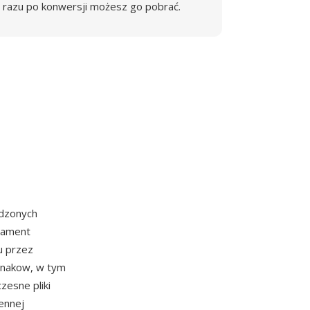
razu po konwersji możesz go pobrać.
adzonych
ndament
u przez
 znakow, w tym
czesne pliki
ennej