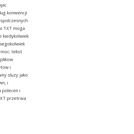
jac
lug konwencji
wspolczesnych
iki TXT moga
 kiedykolwiek
kiegokolwiek
 moc: tekst
 plikow
ptow i
ny sluzy jako
n, i
 polecen i
TXT przetrwa