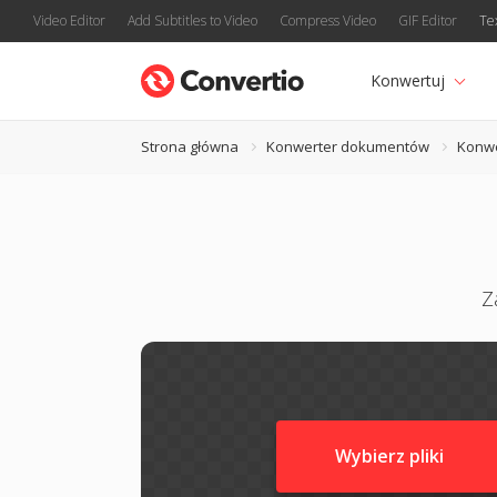
Video Editor
Add Subtitles to Video
Compress Video
GIF Editor
Te
Konwertuj
Strona główna
Konwerter dokumentów
Konwe
Z
Wybierz pliki