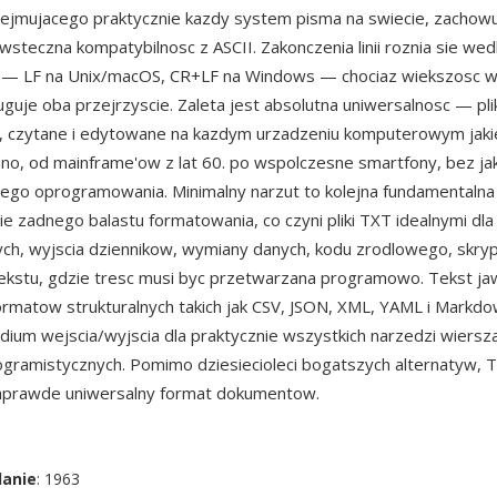
ejmujacego praktycznie kazdy system pisma na swiecie, zachowu
wsteczna kompatybilnosc z ASCII. Zakonczenia linii roznia sie wed
 — LF na Unix/macOS, CR+LF na Windows — chociaz wiekszosc 
uguje oba przejrzyscie. Zaleta jest absolutna uniwersalnosc — pl
, czytane i edytowane na kazdym urzadzeniu komputerowym jakie
, od mainframe'ow z lat 60. po wspolczesne smartfony, bez ja
nego oprogramowania. Minimalny narzut to kolejna fundamentalna
ie zadnego balastu formatowania, co czyni pliki TXT idealnymi dla
ych, wyjscia dziennikow, wymiany danych, kodu zrodlowego, skry
kstu, gdzie tresc musi byc przetwarzana programowo. Tekst jaw
ormatow strukturalnych takich jak CSV, JSON, XML, YAML i Markdow
ium wejscia/wyjscia dla praktycznie wszystkich narzedzi wiersza
gramistycznych. Pomimo dziesiecioleci bogatszych alternatyw, 
naprawde uniwersalny format dokumentow.
danie
: 1963