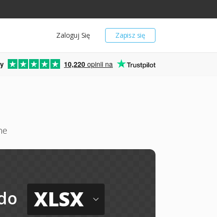
Zaloguj Się
Zapisz się
y
10,220
opinii na
ne
XLSX
do