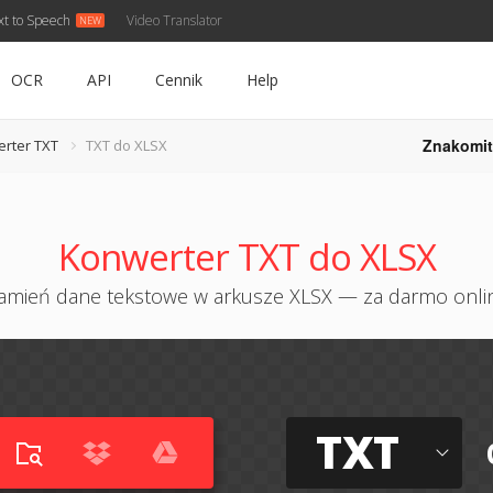
xt to Speech
Video Translator
OCR
API
Cennik
Help
Znakomit
rter TXT
TXT do XLSX
Konwerter TXT do XLSX
amień dane tekstowe w arkusze XLSX — za darmo onli
TXT