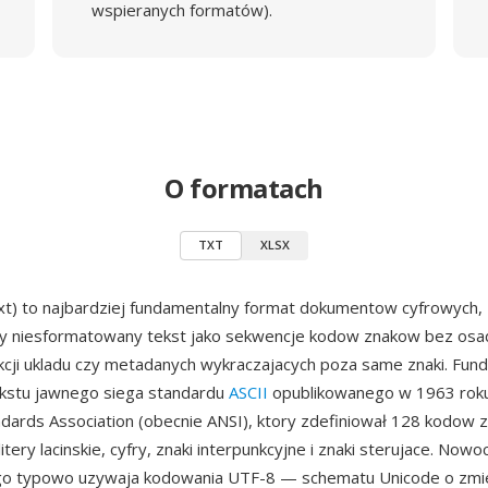
wspieranych formatów).
O formatach
TXT
XLSX
xt) to najbardziej fundamentalny format dokumentow cyfrowych,
y niesformatowany tekst jako sekwencje kodow znakow bez os
ukcji ukladu czy metadanych wykraczajacych poza same znaki. Fu
ekstu jawnego siega standardu
ASCII
opublikowanego w 1963 rok
dards Association (obecnie ANSI), ktory zdefiniował 128 kodow
 litery lacinskie, cyfry, znaki interpunkcyjne i znaki sterujace. Nowo
go typowo uzywaja kodowania UTF-8 — schematu Unicode o zmi