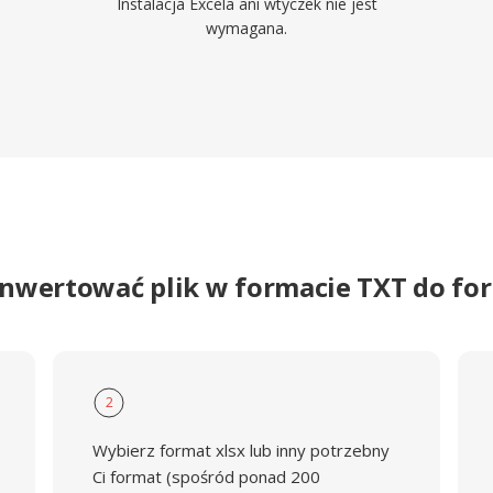
Instalacja Excela ani wtyczek nie jest
wymagana.
onwertować plik w formacie TXT do fo
2
Wybierz format xlsx lub inny potrzebny
Ci format (spośród ponad 200