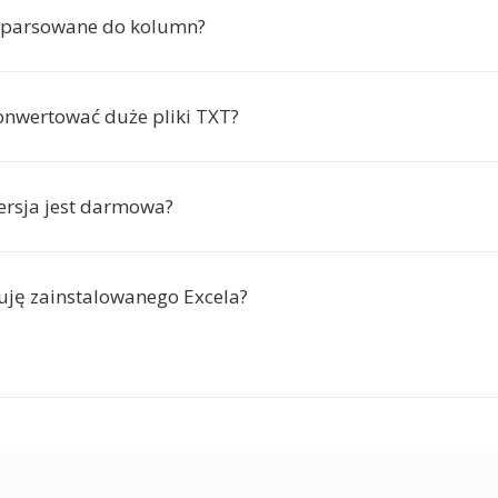
ą parsowane do kolumn?
nwertować duże pliki TXT?
ersja jest darmowa?
uję zainstalowanego Excela?