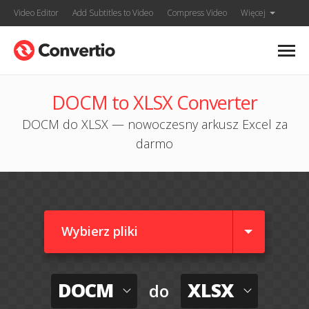
Video Editor
Add Subtitles to Video
Compress Video
Więcej
DOCM to XLSX Converter
DOCM do XLSX — nowoczesny arkusz Excel za
darmo
Wybierz pliki
DOCM
XLSX
do