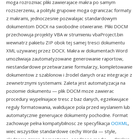
moga rozrozniac pliki zawierajace makra po samym
rozszerzeniu, a polityki grupowe moga ograniczac formaty
z makrami, jednoczesnie pozwalajac standardowym
dokumentom DOCX na swobodne otwieranie. Pliki DOCM
przechowuja projekty VBA w strumieniu vbaProject.bin
wewnatrz pakietu ZIP obok tej samej tresci dokumentu
XML uzywanej przez DOCX. Makra w dokumentach Word
umozliwiaja zautomatyzowane generowanie raportow,
niestandardowe przetwarzanie formularzy, kompletowanie
dokumentow z szablonow i źrodel danych oraz integracje z
zewnetrznymi systemami. Zaleta jest automatyzacja na
poziomie dokumentu — plik DOCM moze zawierac
procedury wypelniajace tresc z baz danych, egzekwujace
reguly formatowania, walidujace pola przed wyslaniem lub
automatycznie generujace dokumenty pochodne. Format
zachowuje pelna kompatybilnosc ze specyfikacja
OOXML
,
wiec wszystkie standardowe cechy Worda — style,