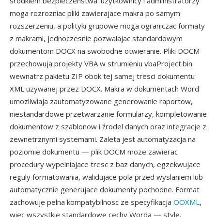
srodkiem bezpieczenstwa: uzytkownicy i administratorzy
moga rozrozniac pliki zawierajace makra po samym
rozszerzeniu, a polityki grupowe moga ograniczac formaty
z makrami, jednoczesnie pozwalajac standardowym
dokumentom DOCX na swobodne otwieranie. Pliki DOCM
przechowuja projekty VBA w strumieniu vbaProject.bin
wewnatrz pakietu ZIP obok tej samej tresci dokumentu
XML uzywanej przez DOCX. Makra w dokumentach Word
umozliwiaja zautomatyzowane generowanie raportow,
niestandardowe przetwarzanie formularzy, kompletowanie
dokumentow z szablonow i źrodel danych oraz integracje z
zewnetrznymi systemami. Zaleta jest automatyzacja na
poziomie dokumentu — plik DOCM moze zawierac
procedury wypelniajace tresc z baz danych, egzekwujace
reguly formatowania, walidujace pola przed wyslaniem lub
automatycznie generujace dokumenty pochodne. Format
zachowuje pelna kompatybilnosc ze specyfikacja
OOXML
,
wiec wszystkie standardowe cechy Worda — style,