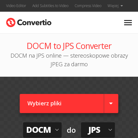
Video Editor
Add Subtitles to Video
Compress Video
Więcej
DOCM to JPS Converter
DOCM na JPS online — stereoskopowe obrazy
JPEG za darmo
Wybierz pliki
DOCM
JPS
do