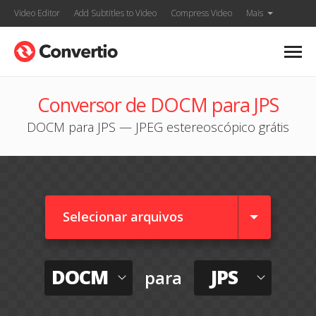
Video Editor
Add Subtitles to Video
Compress Video
Mais
Conversor de DOCM para JPS
DOCM para JPS — JPEG estereoscópico grátis
Selecionar arquivos
DOCM
JPS
para