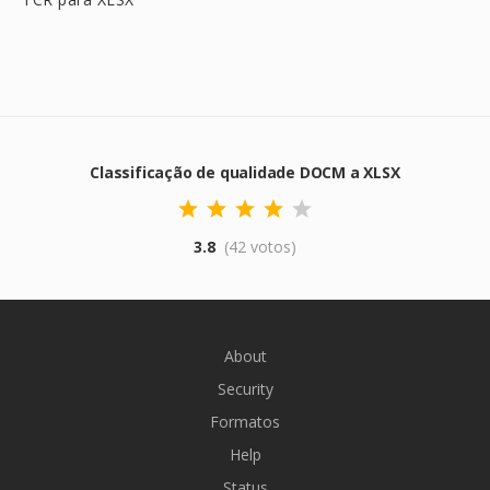
Classificação de qualidade DOCM a XLSX
3.8
(42 votos)
About
Security
Formatos
Help
Status