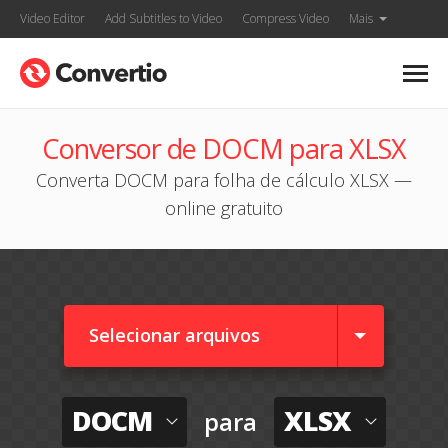
Video Editor
Add Subtitles to Video
Compress Video
Mais
Conversor de DOCM para XLSX
Converta DOCM para folha de cálculo XLSX —
online gratuito
Selecionar arquivos
DOCM
XLSX
para