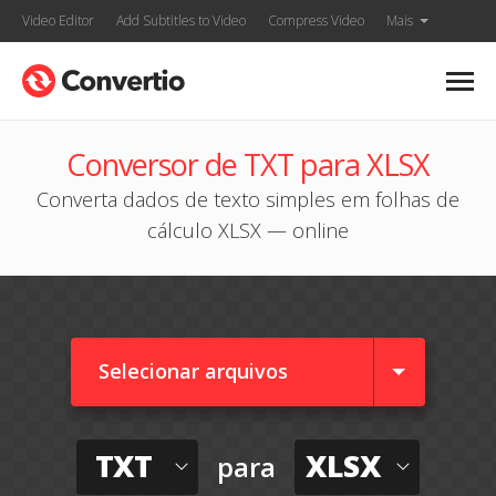
Video Editor
Add Subtitles to Video
Compress Video
Mais
Conversor de TXT para XLSX
Converta dados de texto simples em folhas de
cálculo XLSX — online
Selecionar arquivos
TXT
XLSX
para