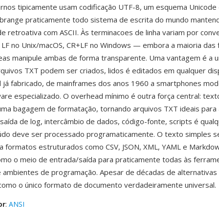
rnos tipicamente usam codificação UTF-8, um esquema Unicode 
 abrange praticamente todo sistema de escrita do mundo manten
de retroativa com ASCII. Às terminacoes de linha variam por con
 LF no Unix/macOS, CR+LF no Windows — embora a maioria das 
as manipule ambas de forma transparente. Uma vantagem é a un
quivos TXT podem ser criados, lidos é editados em qualquer dis
l já fabricado, de mainframes dos anos 1960 a smartphones mo
re especializado. O overhead mínimo é outra força central: text
uma bagagem de formatação, tornando arquivos TXT ideais para 
 saída de log, intercâmbio de dados, código-fonte, scripts é qual
údo deve ser processado programaticamente. O texto simples 
ra formatos estruturados como CSV, JSON, XML, YAML e Markdow
o o meio de entrada/saída para praticamente todas às ferrame
ambientes de programação. Apesar de décadas de alternativas m
como o único formato de documento verdadeiramente universal.
or
:
ANSI