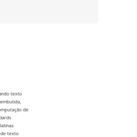
ando texto
 embutida,
computação de
dards
latinas
 de texto