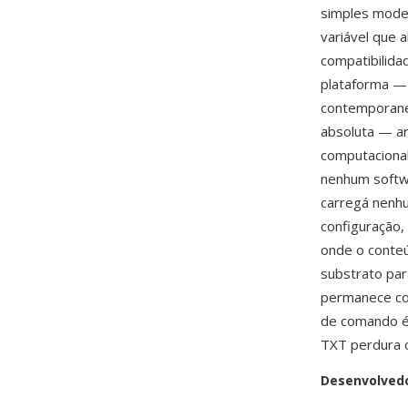
simples mode
variável que
compatibilida
plataforma —
contemporane
absoluta — ar
computaciona
nenhum softwa
carregá nenh
configuração,
onde o conte
substrato pa
permanece com
de comando é 
TXT perdura 
Desenvolved