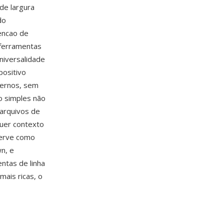
de largura
do
vencao de
ferramentas
iversalidade
positivo
dernos, sem
o simples não
arquivos de
quer contexto
serve como
n, e
ntas de linha
ais ricas, o