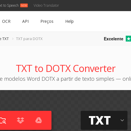
xt to Speech
Video Translator
OCR
API
Preços
Help
Excelente
e TXT
TXT para DOTX
TXT to DOTX Converter
ie modelos Word DOTX a partir de texto simples — onl
TXT