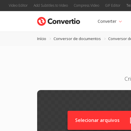
Video Editor
Add Subtitles to Video
Compress Video
GIF Editor
Te
Converter
Início
Conversor de documentos
Conversor d
Cr
Selecionar arquivos