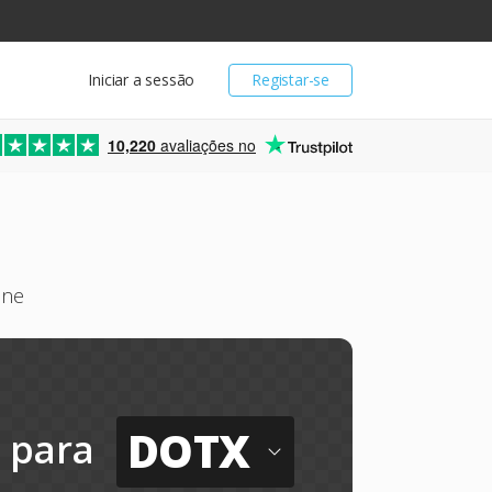
Iniciar a sessão
Registar-se
10,220
avaliações no
ine
DOTX
para