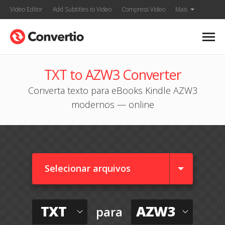
Video Editor
Add Subtitles to Video
Compress Video
Mais
TXT to AZW3 Converter
Converta texto para eBooks Kindle AZW3
modernos — online
Selecionar arquivos
TXT
AZW3
para