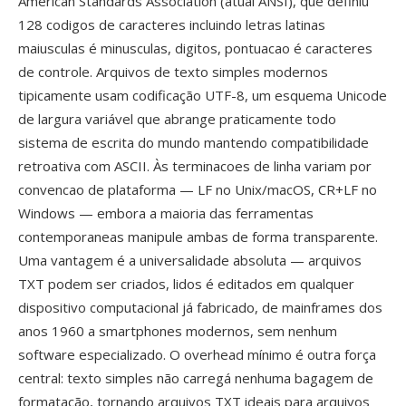
American Standards Association (atual ANSI), que definiu
128 codigos de caracteres incluindo letras latinas
maiusculas é minusculas, digitos, pontuacao é caracteres
de controle. Arquivos de texto simples modernos
tipicamente usam codificação UTF-8, um esquema Unicode
de largura variável que abrange praticamente todo
sistema de escrita do mundo mantendo compatibilidade
retroativa com ASCII. Às terminacoes de linha variam por
convencao de plataforma — LF no Unix/macOS, CR+LF no
Windows — embora a maioria das ferramentas
contemporaneas manipule ambas de forma transparente.
Uma vantagem é a universalidade absoluta — arquivos
TXT podem ser criados, lidos é editados em qualquer
dispositivo computacional já fabricado, de mainframes dos
anos 1960 a smartphones modernos, sem nenhum
software especializado. O overhead mínimo é outra força
central: texto simples não carregá nenhuma bagagem de
formatação, tornando arquivos TXT ideais para arquivos