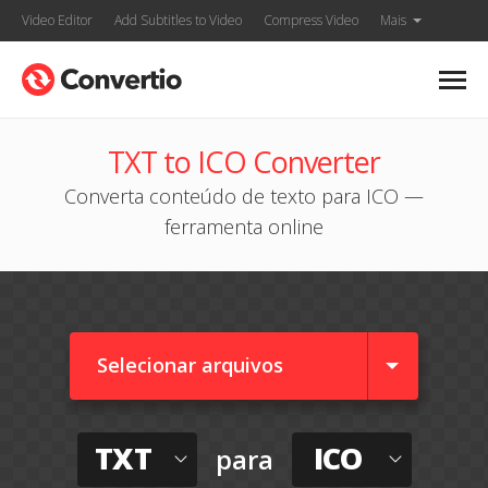
Video Editor
Add Subtitles to Video
Compress Video
Mais
TXT to ICO Converter
Converta conteúdo de texto para ICO —
ferramenta online
Selecionar arquivos
TXT
ICO
para