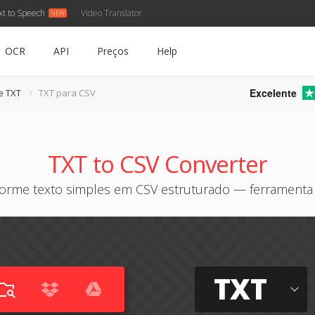
xt to Speech
Video Translator
OCR
API
Preços
Help
Excelente
e TXT
TXT para CSV
TXT to CSV Converter
forme texto simples em CSV estruturado — ferramenta 
TXT