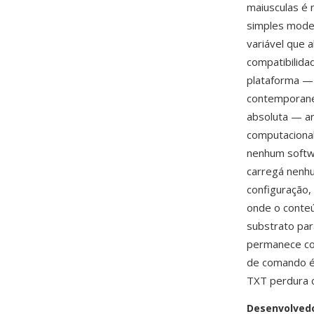
maiusculas é 
simples mode
variável que
compatibilida
plataforma —
contemporane
absoluta — ar
computaciona
nenhum softwa
carregá nenh
configuração,
onde o conte
substrato pa
permanece com
de comando é 
TXT perdura 
Desenvolved