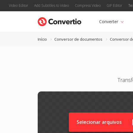
Video Editor
Add Subtitles to Video
Compress Video
GIF Editor
Te
Converter
Início
Conversor de documentos
Conversor d
Trans
Selecionar arquivos