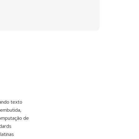
ando texto
 embutida,
computação de
dards
latinas