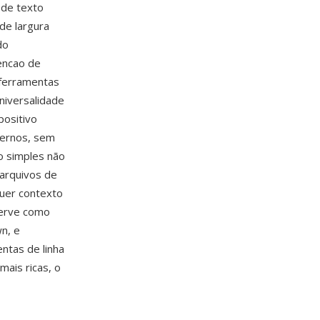
 de texto
de largura
do
vencao de
ferramentas
iversalidade
positivo
dernos, sem
o simples não
arquivos de
quer contexto
serve como
n, e
ntas de linha
ais ricas, o