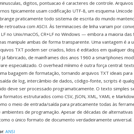
minusculas, digitos, pontuacao é caracteres de controle. Arquivos
rnos tipicamente usam codificação UTF-8, um esquema Unicode 
 abrange praticamente todo sistema de escrita do mundo manten
de retroativa com ASCII. Às terminacoes de linha variam por con
 LF no Unix/macOS, CR+LF no Windows — embora a maioria das 
as manipule ambas de forma transparente. Uma vantagem é a un
quivos TXT podem ser criados, lidos é editados em qualquer dis
l já fabricado, de mainframes dos anos 1960 a smartphones mo
re especializado. O overhead mínimo é outra força central: text
uma bagagem de formatação, tornando arquivos TXT ideais para 
 saída de log, intercâmbio de dados, código-fonte, scripts é qual
údo deve ser processado programaticamente. O texto simples 
ra formatos estruturados como CSV, JSON, XML, YAML e Markdow
o o meio de entrada/saída para praticamente todas às ferrame
ambientes de programação. Apesar de décadas de alternativas m
como o único formato de documento verdadeiramente universal.
or
:
ANSI