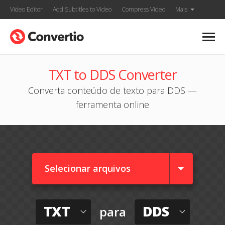
Video Editor
Add Subtitles to Video
Compress Video
Mais
TXT to DDS Converter
Converta conteúdo de texto para DDS —
ferramenta online
Selecionar arquivos
TXT
DDS
para