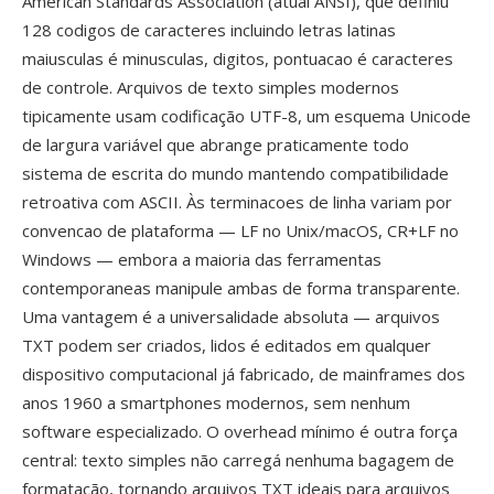
American Standards Association (atual ANSI), que definiu
128 codigos de caracteres incluindo letras latinas
maiusculas é minusculas, digitos, pontuacao é caracteres
de controle. Arquivos de texto simples modernos
tipicamente usam codificação UTF-8, um esquema Unicode
de largura variável que abrange praticamente todo
sistema de escrita do mundo mantendo compatibilidade
retroativa com ASCII. Às terminacoes de linha variam por
convencao de plataforma — LF no Unix/macOS, CR+LF no
Windows — embora a maioria das ferramentas
contemporaneas manipule ambas de forma transparente.
Uma vantagem é a universalidade absoluta — arquivos
TXT podem ser criados, lidos é editados em qualquer
dispositivo computacional já fabricado, de mainframes dos
anos 1960 a smartphones modernos, sem nenhum
software especializado. O overhead mínimo é outra força
central: texto simples não carregá nenhuma bagagem de
formatação, tornando arquivos TXT ideais para arquivos