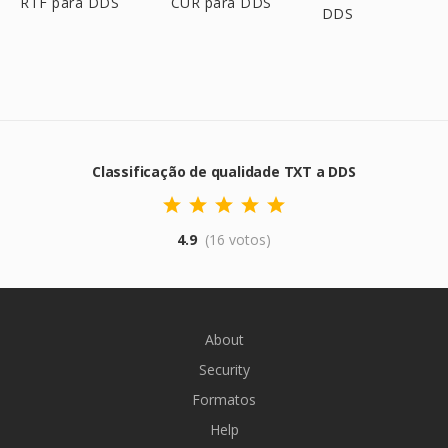
RTF para DDS
CUR para DDS
DDS
Classificação de qualidade TXT a DDS
4.9
(16 votos)
About
Security
Formatos
Help