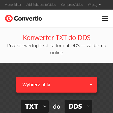
Video Editor
Add Subtitles to Video
Compress Video
Więcej
Konwerter TXT do DDS
Przekonwertuj tekst na format DDS — za darmo
online
Wybierz pliki
TXT
DDS
do