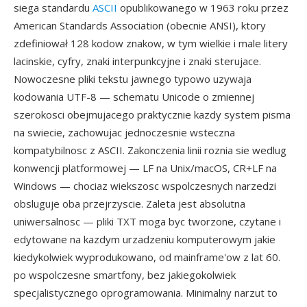
siega standardu
ASCII
opublikowanego w 1963 roku przez
American Standards Association (obecnie ANSI), ktory
zdefiniował 128 kodow znakow, w tym wielkie i male litery
lacinskie, cyfry, znaki interpunkcyjne i znaki sterujace.
Nowoczesne pliki tekstu jawnego typowo uzywaja
kodowania UTF-8 — schematu Unicode o zmiennej
szerokosci obejmujacego praktycznie kazdy system pisma
na swiecie, zachowujac jednoczesnie wsteczna
kompatybilnosc z ASCII. Zakonczenia linii roznia sie wedlug
konwencji platformowej — LF na Unix/macOS, CR+LF na
Windows — chociaz wiekszosc wspolczesnych narzedzi
obsluguje oba przejrzyscie. Zaleta jest absolutna
uniwersalnosc — pliki TXT moga byc tworzone, czytane i
edytowane na kazdym urzadzeniu komputerowym jakie
kiedykolwiek wyprodukowano, od mainframe'ow z lat 60.
po wspolczesne smartfony, bez jakiegokolwiek
specjalistycznego oprogramowania. Minimalny narzut to