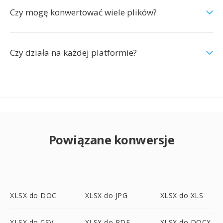
Czy mogę konwertować wiele plików?
Czy działa na każdej platformie?
Powiązane konwersje
XLSX do DOC
XLSX do JPG
XLSX do XLS
XLSX do CSV
XLSX do PDF
XLSX do DOCX