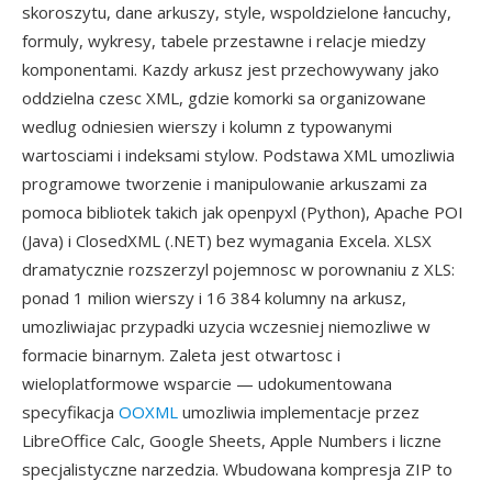
skoroszytu, dane arkuszy, style, wspoldzielone łancuchy,
formuly, wykresy, tabele przestawne i relacje miedzy
komponentami. Kazdy arkusz jest przechowywany jako
oddzielna czesc XML, gdzie komorki sa organizowane
wedlug odniesien wierszy i kolumn z typowanymi
wartosciami i indeksami stylow. Podstawa XML umozliwia
programowe tworzenie i manipulowanie arkuszami za
pomoca bibliotek takich jak openpyxl (Python), Apache POI
(Java) i ClosedXML (.NET) bez wymagania Excela. XLSX
dramatycznie rozszerzyl pojemnosc w porownaniu z XLS:
ponad 1 milion wierszy i 16 384 kolumny na arkusz,
umozliwiajac przypadki uzycia wczesniej niemozliwe w
formacie binarnym. Zaleta jest otwartosc i
wieloplatformowe wsparcie — udokumentowana
specyfikacja
OOXML
umozliwia implementacje przez
LibreOffice Calc, Google Sheets, Apple Numbers i liczne
specjalistyczne narzedzia. Wbudowana kompresja ZIP to