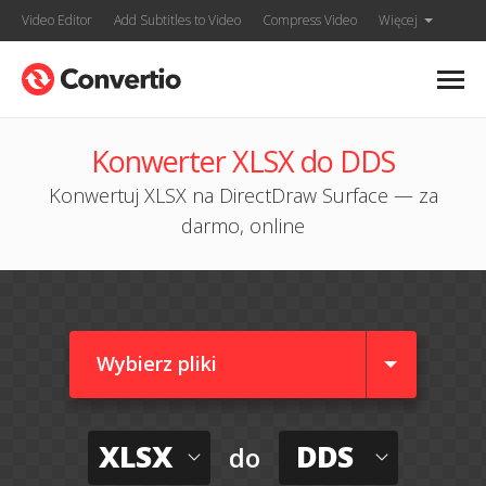
Video Editor
Add Subtitles to Video
Compress Video
Więcej
Konwerter XLSX do DDS
Konwertuj XLSX na DirectDraw Surface — za
darmo, online
Wybierz pliki
XLSX
DDS
do