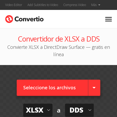
Video Editor
Add Subtitles to Video
Compress Video
Más
Convertidor de XLSX a DDS
Convierte XLSX a DirectDraw Surface — gratis en
línea
Seleccione los archivos
XLSX
DDS
a