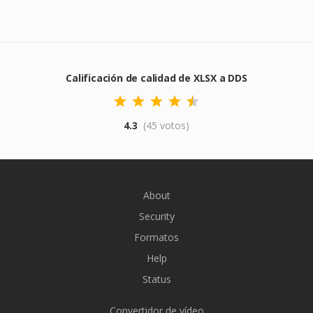
Calificación de calidad de XLSX a DDS
4.3
(45 votos)
About
Security
Formatos
Help
Status
Convertidor de vídeo