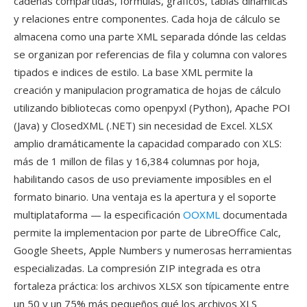
cadenas compartidas, formulas, gráficos, tablas dinamicas
y relaciones entre componentes. Cada hoja de cálculo se
almacena como una parte XML separada dónde las celdas
se organizan por referencias de fila y columna con valores
tipados e indices de estilo. La base XML permite la
creación y manipulacion programatica de hojas de cálculo
utilizando bibliotecas como openpyxl (Python), Apache POI
(Java) y ClosedXML (.NET) sin necesidad de Excel. XLSX
amplio dramáticamente la capacidad comparado con XLS:
más de 1 millon de filas y 16,384 columnas por hoja,
habilitando casos de uso previamente imposibles en el
formato binario. Una ventaja es la apertura y el soporte
multiplataforma — la especificación
OOXML
documentada
permite la implementacion por parte de LibreOffice Calc,
Google Sheets, Apple Numbers y numerosas herramientas
especializadas. La compresión ZIP integrada es otra
fortaleza práctica: los archivos XLSX son típicamente entre
un 50 y un 75% más pequeños qué los archivos XLS