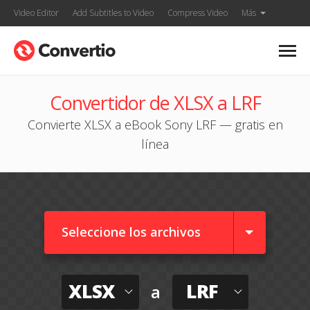
Video Editor
Add Subtitles to Video
Compress Video
Más
Convertidor de XLSX a LRF
Convierte XLSX a eBook Sony LRF — gratis en
línea
Seleccione los archivos
XLSX
LRF
a