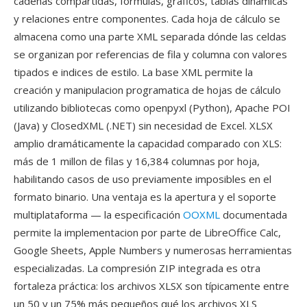
cadenas compartidas, formulas, gráficos, tablas dinamicas
y relaciones entre componentes. Cada hoja de cálculo se
almacena como una parte XML separada dónde las celdas
se organizan por referencias de fila y columna con valores
tipados e indices de estilo. La base XML permite la
creación y manipulacion programatica de hojas de cálculo
utilizando bibliotecas como openpyxl (Python), Apache POI
(Java) y ClosedXML (.NET) sin necesidad de Excel. XLSX
amplio dramáticamente la capacidad comparado con XLS:
más de 1 millon de filas y 16,384 columnas por hoja,
habilitando casos de uso previamente imposibles en el
formato binario. Una ventaja es la apertura y el soporte
multiplataforma — la especificación
OOXML
documentada
permite la implementacion por parte de LibreOffice Calc,
Google Sheets, Apple Numbers y numerosas herramientas
especializadas. La compresión ZIP integrada es otra
fortaleza práctica: los archivos XLSX son típicamente entre
un 50 y un 75% más pequeños qué los archivos XLS