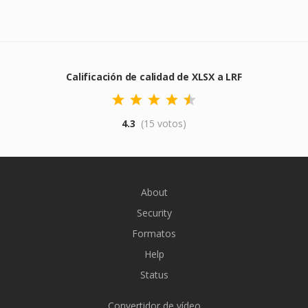
Calificación de calidad de XLSX a LRF
4.3
(15 votos)
About
Security
Formatos
Help
Status
Convertidor de vídeo