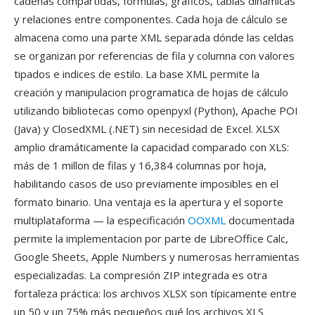
cadenas compartidas, formulas, gráficos, tablas dinamicas
y relaciones entre componentes. Cada hoja de cálculo se
almacena como una parte XML separada dónde las celdas
se organizan por referencias de fila y columna con valores
tipados e indices de estilo. La base XML permite la
creación y manipulacion programatica de hojas de cálculo
utilizando bibliotecas como openpyxl (Python), Apache POI
(Java) y ClosedXML (.NET) sin necesidad de Excel. XLSX
amplio dramáticamente la capacidad comparado con XLS:
más de 1 millon de filas y 16,384 columnas por hoja,
habilitando casos de uso previamente imposibles en el
formato binario. Una ventaja es la apertura y el soporte
multiplataforma — la especificación
OOXML
documentada
permite la implementacion por parte de LibreOffice Calc,
Google Sheets, Apple Numbers y numerosas herramientas
especializadas. La compresión ZIP integrada es otra
fortaleza práctica: los archivos XLSX son típicamente entre
un 50 y un 75% más pequeños qué los archivos XLS