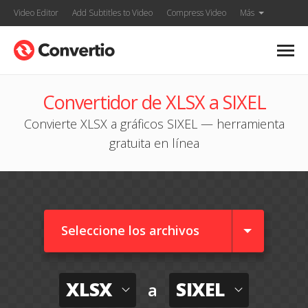
Video Editor
Add Subtitles to Video
Compress Video
Más
Convertidor de XLSX a SIXEL
Convierte XLSX a gráficos SIXEL — herramienta
gratuita en línea
Seleccione los archivos
XLSX
SIXEL
a