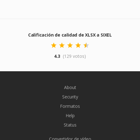
Calificación de calidad de XLSX a SIXEL
4.3
(129 votos)
About
Security
Formatos
Help
Status
Convertidor de vídeo