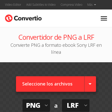
Video Editor
Add Subtitles to Video
Compress Video
Más
Convertidor de PNG a LRF
Convierte PNG a formato ebook Sony LRF en
línea
Seleccione los archivos
PNG
LRF
a