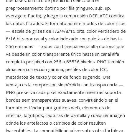
dos fases: un filtro de predicción selecciona el
preprocesamiento óptimo por fila (ninguno, sub, up,
average o Paeth), y luego la compresión DEFLATE codifica
los datos filtrados. El formato admite modos de color ricos
— escala de grises de 1/2/4/8/16 bits, color verdadero de
8/16 bits por canal y color indexado con paletas de hasta
256 entradas — todos con transparencia alfa opcional qué
va desde un color transparente único hasta un canal alfa
completo por píxel con 256 o 65536 niveles. PNG también
almacena corrección gamma, perfiles de color ICC,
metadatos de texto y color de fondo sugerido. Una
ventaja es la compresión sin pérdida con transparencia —
PNG preserva cada píxel exactamente mientras soporta
bordes semitransparentes suaves, convirtiéndolo en el
formato estándar para gráficos web, elementos de
interfaz, logotipos, capturas de pantalla y cualquier imagen
dónde los artefactos o cambios de color resulten
inaceptables. La compatibilidad universal es otra fortaleza