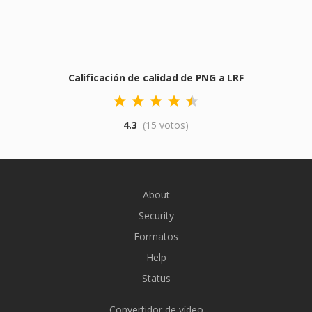
Calificación de calidad de PNG a LRF
4.3
(15 votos)
About
Security
Formatos
Help
Status
Convertidor de vídeo