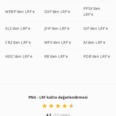
PPSX'den
WEBP'den LRF'e
DXF'den LRF'e
LRF'e
XLS'den LRF'e
JFIF'den LRF'e
GIF'den LRF'e
CR2'den LRF'e
WPS'den LRF'e
AI'den LRF'e
HEIC'den LRF'e
RB'den LRF'e
PDB'den LRF'e
PNG - LRF kalite değerlendirmesi
4.3
(15 oyları)