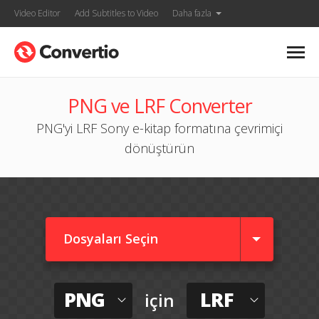
Video Editor
Add Subtitles to Video
Daha fazla
PNG ve LRF Converter
PNG'yi LRF Sony e-kitap formatına çevrimiçi
dönüştürün
Dosyaları Seçin
PNG
LRF
için