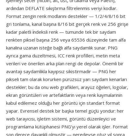
işlemeyi secer (hicbiri, alt, üst, ortalama veya Paeth),
ardından DEFLATE sıkıştırma filtrelenmis veriyi kodlar.
Format zengin renk modlarını destekler — 1/2/4/8/16 bit
gri tonlama, kanal başına 8/16 bit gerçek renk ve 256 girişe
kadar paletli i̇ndeksli renk — tumunde tek bir saydam
renkten piksel başına 256 veya 65536 düzeyinde tam alfa
kanalina uzanan isteğe bağlı alfa saydamlık sunar. PNG
ayrıca gama duzeltmesi, ICC renk profilleri, metin meta
verileri ve önerilen arka plan rengi de depolar. Önemli bir
avantajı saydamlikla kayıpsız sikistirmadir — PNG her
pikseli tam olarak korurken pürüzsüz yarı saydam kenarları
destekler; bu da onu web grafikleri, arayüz öğeleri, logolar,
ekran görüntüleri ve artefaktlarin veya renk kaymalarinin
kabul edilemez olduğu her görüntü için standart format
yapar. Evrensel destek bir başka temel güçlü yondur: her
web tarayıcısı, işletim sistemi, görüntü düzenleyici ve
programlama kütüphanesi PNG'yı yerel olarak işler. Format
son derece dayankli olmustir — neredeyse otuz yıl sonra