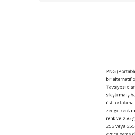
PNG (Portable
bir alternatif 
Tavsiyesi olar
sıkıştırma iş h
üst, ortalama 
zengin renk m
renk ve 256 gi
256 veya 6553
ayrıca gama du