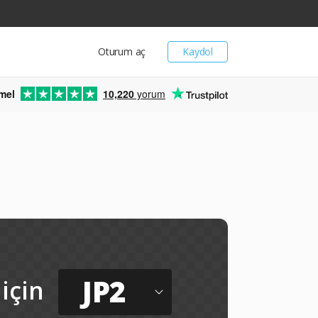
Oturum aç
Kaydol
mel
10,220
yorum
JP2
için