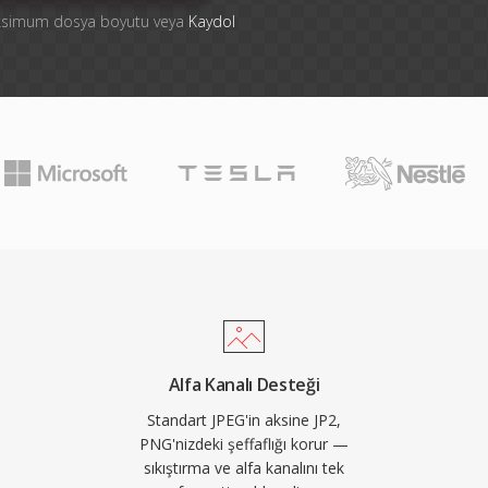
aksimum dosya boyutu veya
Kaydol
Alfa Kanalı Desteği
Standart JPEG'in aksine JP2,
PNG'nizdeki şeffaflığı korur —
sıkıştırma ve alfa kanalını tek