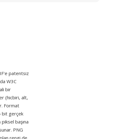
F'e patentsiz
6'da W3C
li bir
 (hicbiri, alt,
ar. Format
 bit gerçek
 piksel başına
 sunar. PNG
 plan rengi de