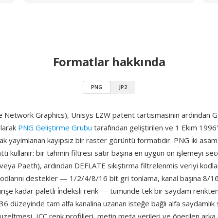
Formatlar hakkında
PNG
JP2
 Network Graphics), Unisys LZW patent tartismasinin ardından GI
olarak
PNG Geliştirme Grubu
tarafından geliştirilen ve 1 Ekim 199
ak yayimlanan kayıpsız bir raster görüntü formatıdır. PNG i̇ki asama
attı kullanır: bir tahmin filtresi satır başına en uygun ön işlemeyi secer
veya Paeth), ardından DEFLATE sıkıştırma filtrelenmis veriyi kodl
odlarını destekler — 1/2/4/8/16 bit gri tonlama, kanal başına 8/16
rişe kadar paletli i̇ndeksli renk — tumunde tek bir saydam renkten
6 düzeyinde tam alfa kanalina uzanan isteğe bağlı alfa saydamlık
zeltmesi, ICC renk profilleri, metin meta verileri ve önerilen arka