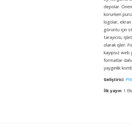
depolar. Öneml
korurken pürüz
logolar, ekran
görüntü için 
tarayıcısı, iş
olarak işler.
kayıpsız web 
formatlar daha
yayginlik kom
Geliştirici
:
PN
İlk yayın
: 1 E