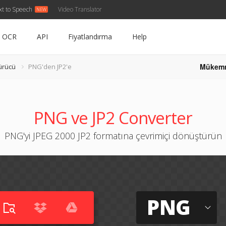
xt to Speech
Video Translator
OCR
API
Fiyatlandırma
Help
Mükem
ürücü
PNG'den JP2'e
PNG ve JP2 Converter
PNG'yi JPEG 2000 JP2 formatına çevrimiçi dönüştürün
PNG