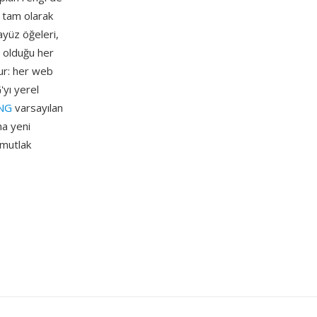
i tam olarak
ayüz öğeleri,
z olduğu her
ur: her web
'yı yerel
NG
varsayılan
a yeni
 mutlak