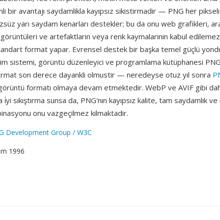
i bir avantajı saydamlikla kayıpsız sikistirmadir — PNG her piksel
süz yarı saydam kenarları destekler; bu da onu web grafikleri, ar
 görüntüleri ve artefaktlarin veya renk kaymalarinin kabul edileme
standart format yapar. Evrensel destek bir başka temel güçlü yond
letim sistemi, görüntü düzenleyici ve programlama kütüphanesi PNG
 Format son derece dayankli olmustir — neredeyse otuz yıl sonra
P
görüntü formatı olmaya devam etmektedir. WebP ve AVIF gibi dah
 i̇yi sıkıştırma sunsa da, PNG'nın kayıpsız kalite, tam saydamlık ve
binasyonu onu vazgeçilmez kilmaktadir.
G Development Group / W3C
kim 1996