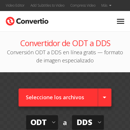
Video Editor
Add Subtitles to Video
Compress Video
Más
Convertidor de ODT a DDS
Conversión ODT a DDS en línea gratis — formato
de imagen especializado
Seleccione los archivos
ODT
DDS
a