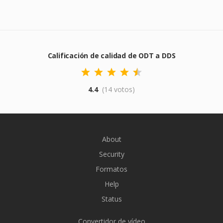
Calificación de calidad de ODT a DDS
4.4
(14 votos)
About
Security
Formatos
Help
Status
Convertidor de vídeo