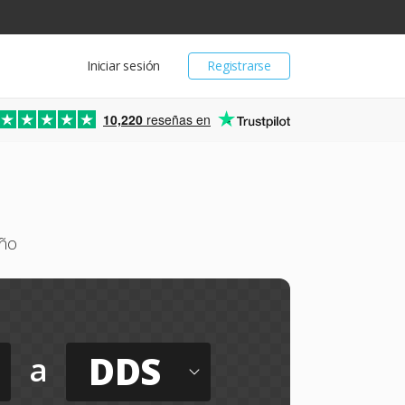
Iniciar sesión
Registrarse
10,220
reseñas en
eño
DDS
a