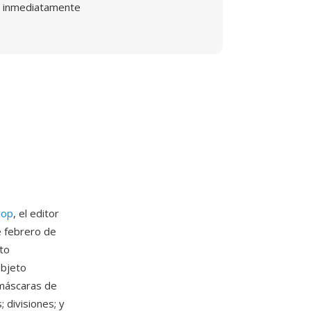
inmediatamente
hop
, el editor
e febrero de
to
objeto
 máscaras de
; divisiones; y