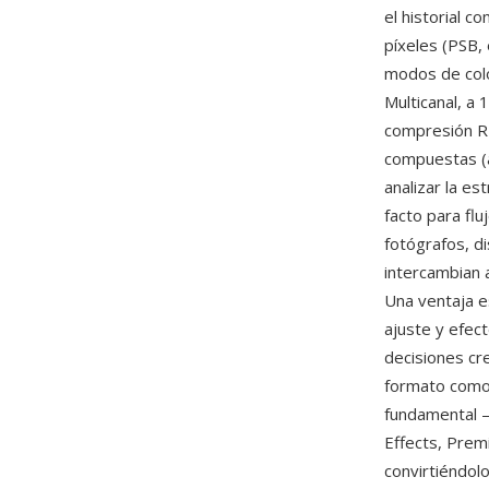
el historial 
píxeles (PSB,
modos de colo
Multicanal, a 
compresión RL
compuestas (a
analizar la e
facto para fl
fotógrafos, d
intercambian 
Una ventaja e
ajuste y efec
decisiones cr
formato como 
fundamental 
Effects, Prem
convirtiéndolo