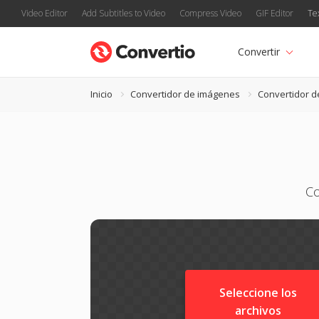
Video Editor
Add Subtitles to Video
Compress Video
GIF Editor
Te
Convertir
Inicio
Convertidor de imágenes
Convertidor d
Co
Seleccione los
archivos