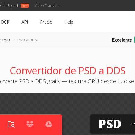
xt to Speech
Video Translator
OCR
API
Precio
Help
Excelente
e PSD
PSD a DDS
Convertidor de PSD a DDS
nvierte PSD a DDS gratis — textura GPU desde tu dis
PSD