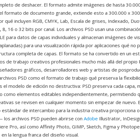
completo de deshacer. El formato admite imágenes de hasta 30.00
 el formato de documento grande, extiende esto a 300.000 x 300
r qué incluyen RGB, CMYK, Lab, Escala de grises, Indexado, Duo
1, 8, 16 o 32 bits por canal. Los archivos PSD usan una combinació
E para datos de capas individuales y almacenan imágenes de vis
planadas) para una visualización rápida por aplicaciones qué no
structura completa de capas. El formato se ha convertido en un es
ujos de trabajo creativos profesionales mucho más allá del prop
iseñadores gráficos, desarrolladores web y artistas de posprodu
archivos PSD como el formato de trabajo qué preserva la flexibili
s el modelo de edición no destructiva: PSD preserva cada capa, 
to como elementos editables independientemente, permitiendo q
eativas se revisen en cualquier momento sin empezar de nuevo. E
estándar de intercambio para la industria creativa proporciona o
— los archivos PSD pueden abrirse con
Adobe
Illustrator, InDesig
iere Pro, así como Affinity Photo, GIMP, Sketch, Figma y Photope
 en la lengua franca del diseño visual.