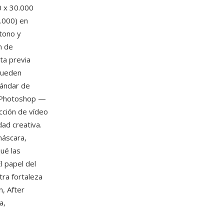
0 x 30.000
.000) en
tono y
n de
ta previa
 pueden
tándar de
io Photoshop —
cción de vídeo
dad creativa.
máscara,
ué las
l papel del
tra fortaleza
n, After
a,