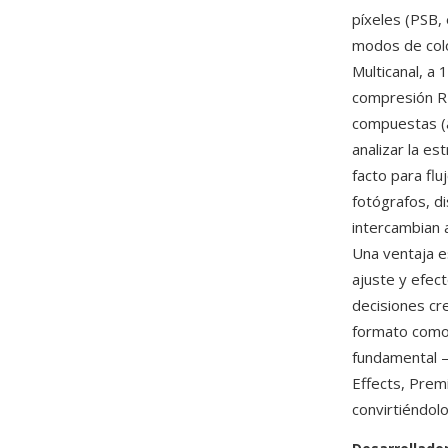
píxeles (PSB,
modos de colo
Multicanal, a 
compresión RL
compuestas (a
analizar la e
facto para fl
fotógrafos, d
intercambian 
Una ventaja e
ajuste y efec
decisiones cr
formato como 
fundamental 
Effects, Prem
convirtiéndolo