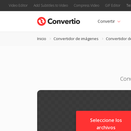
Video Editor
Add Subtitles to Video
Compress Video
GIF Editor
Te
Convertir
Inicio
Convertidor de imágenes
Convertidor d
Conv
Seleccione los
archivos