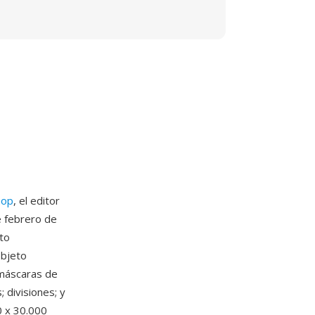
hop
, el editor
e febrero de
to
objeto
 máscaras de
; divisiones; y
0 x 30.000