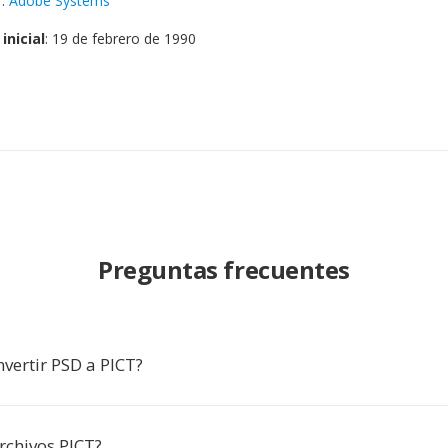
r
:
Adobe Systems
inicial
: 19 de febrero de 1990
Preguntas frecuentes
vertir PSD a PICT?
rchivos PICT?