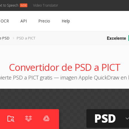
xt to Speech
Video Translator
OCR
API
Precio
Help
Excelente
e PSD
PSD a PICT
Convertidor de PSD a PICT
ierte PSD a PICT gratis — imagen Apple QuickDraw en 
PSD