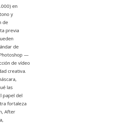
.000) en
tono y
n de
ta previa
 pueden
tándar de
io Photoshop —
cción de vídeo
dad creativa.
máscara,
ué las
l papel del
tra fortaleza
n, After
a,