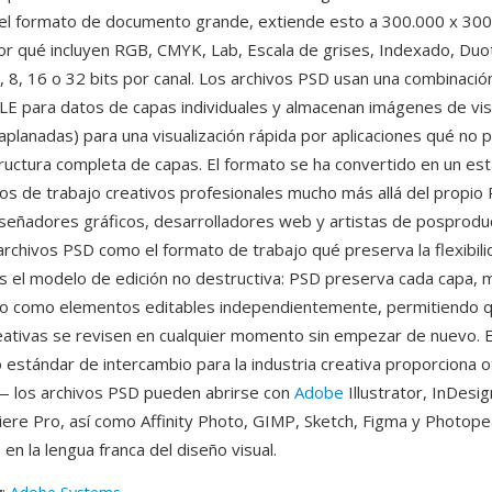
 el formato de documento grande, extiende esto a 300.000 x 300
r qué incluyen RGB, CMYK, Lab, Escala de grises, Indexado, Duo
1, 8, 16 o 32 bits por canal. Los archivos PSD usan una combinació
E para datos de capas individuales y almacenan imágenes de vis
planadas) para una visualización rápida por aplicaciones qué no
structura completa de capas. El formato se ha convertido en un es
ujos de trabajo creativos profesionales mucho más allá del prop
iseñadores gráficos, desarrolladores web y artistas de posprodu
archivos PSD como el formato de trabajo qué preserva la flexibili
s el modelo de edición no destructiva: PSD preserva cada capa, 
to como elementos editables independientemente, permitiendo q
eativas se revisen en cualquier momento sin empezar de nuevo. E
estándar de intercambio para la industria creativa proporciona o
— los archivos PSD pueden abrirse con
Adobe
Illustrator, InDesig
iere Pro, así como Affinity Photo, GIMP, Sketch, Figma y Photope
 en la lengua franca del diseño visual.