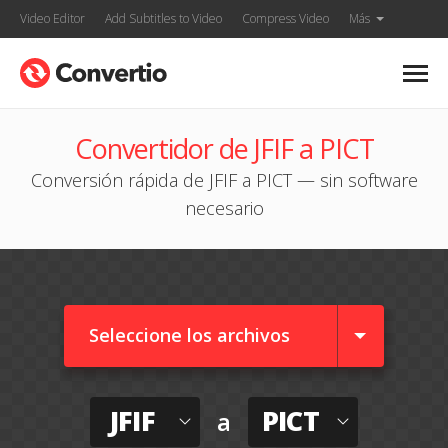
Video Editor
Add Subtitles to Video
Compress Video
Más
Convertidor de JFIF a PICT
Conversión rápida de JFIF a PICT — sin software
necesario
Seleccione los archivos
JFIF
PICT
a