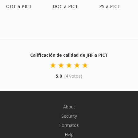
ODT a PICT
DOC a PICT
PS a PICT
Calificación de calidad de JFIF a PICT
5.0
(4 votos)
About
Security
Formatos
Help