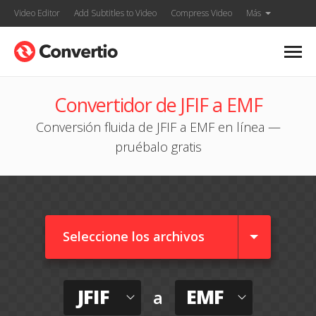
Video Editor
Add Subtitles to Video
Compress Video
Más
Convertidor de JFIF a EMF
Conversión fluida de JFIF a EMF en línea —
pruébalo gratis
Seleccione los archivos
JFIF
EMF
a