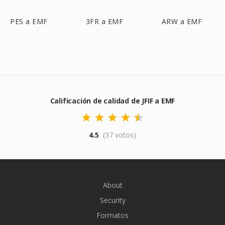
PES a EMF
3FR a EMF
ARW a EMF
Calificación de calidad de JFIF a EMF
4.5
(37 votos)
About
Security
Formatos