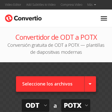
Video Editor
Add Subtitles to Video
Compress Video
Más
Convertidor de ODT a POTX
Conversión gratuita de ODT a POTX — plantillas
de diapositivas modernas
Seleccione los archivos
ODT
POTX
a